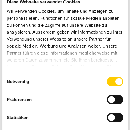
Diese Webseite verwendet Cookies
service. Des modèles sont également disponibles pour
des applications spéciales, par exemple pour la pose sans
Wir verwenden Cookies, um Inhalte und Anzeigen zu
tranchée de câbles à fibres optiques ou pour les tests
personalisieren, Funktionen für soziale Medien anbieten
d'étanchéité. Certains produits sont disponibles avec un
zu können und die Zugriffe auf unsere Website zu
générateur de courant triphasé synchrone. Les modèles à
analysieren. Ausserdem geben wir Informationen zu Ihrer
entraînement électrique offrent un fonctionnement
Verwendung unserer Website an unsere Partner für
silencieux et sans émissions.
soziale Medien, Werbung und Analysen weiter. Unsere
Partner führen diese Informationen möglicherweise mit
weiteren Daten zusammen, die Sie ihnen bereitgestellt
haben oder die sie im Rahmen Ihrer Nutzung der Dienste
gesammelt haben.
Einwilligungsauswahl
Notwendig
Präferenzen
Statistiken
Compresseurs
Marteaux