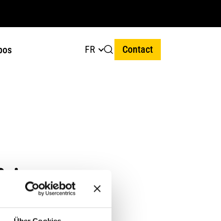
FR
Contact
pos
 :
erche.