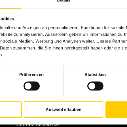
Details
Cookies
nhalte und Anzeigen zu personalisieren, Funktionen für soziale
 Website zu analysieren. Ausserdem geben wir Informationen zu 
r soziale Medien, Werbung und Analysen weiter. Unsere Partner
 Daten zusammen, die Sie ihnen bereitgestellt haben oder die s
n.
Präferenzen
Statistiken
Highlights
O
Carrière
C
Témoignages de clients
A
Auswahl erlauben
Pièces de rechange et réparations
C
Contrats de service