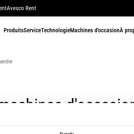
ent
Avesco Rent
Produits
Service
Technologie
Machines d'occasion
À pro
herche
machines d'occasion
r votre terme de rech