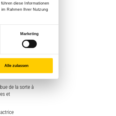
 führen diese Informationen
ie im Rahmen Ihrer Nutzung
 usuelles de 32
Marketing
Alle zulassen
is éprouvé, sur
-remorques.
bue de la sorte à
ves et
 actrice