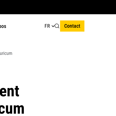
FR
Contact
pos
turicum
ent
icum