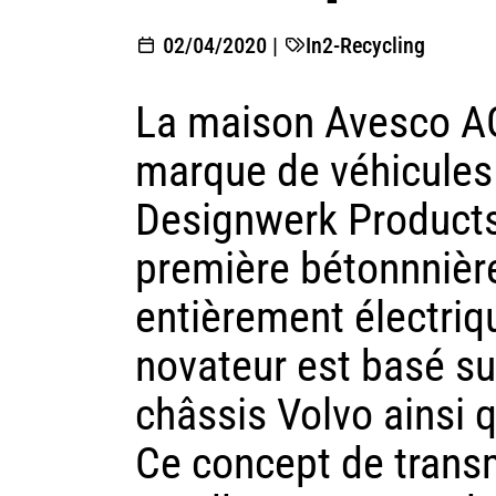
02/04/2020
|
In2-Recycling
La maison Avesco AG 
marque de véhicules 
Designwerk Products 
première bétonnnièr
entièrement électriq
novateur est basé s
châssis Volvo ainsi 
Ce concept de transm