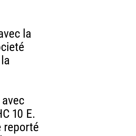
avec la
ocieté
la
e
 avec
HC 10 E.
e reporté