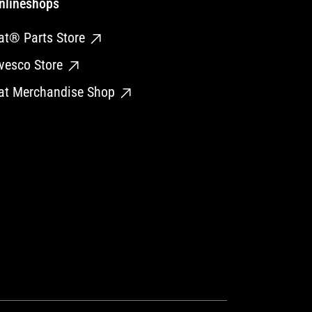
nlineshops
at® Parts Store
vesco Store
at Merchandise Shop