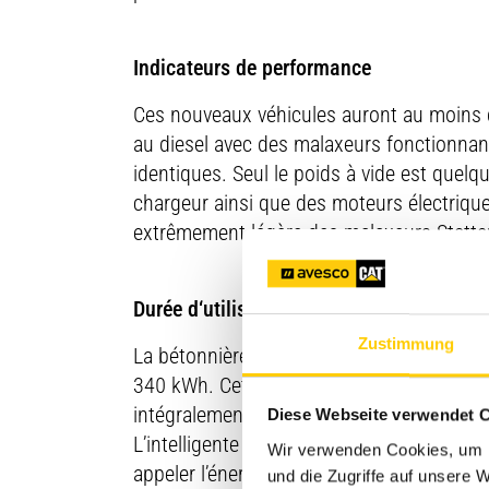
Indicateurs de performance
Ces nouveaux véhicules auront au moins d
au diesel avec des malaxeurs fonctionnan
identiques. Seul le poids à vide est quelq
chargeur ainsi que des moteurs électrique
extrêmement légère des malaxeurs Stetter, 
Durée d‘utilisation
Zustimmung
La bétonnière électrique perçoit l’énergie 
340 kWh. Cette capacité a été établie en c
intégralement chargée, une journée de tra
Diese Webseite verwendet 
L’intelligente commande de la machine y co
Wir verwenden Cookies, um I
appeler l’énergie requise uniquement pour
und die Zugriffe auf unsere