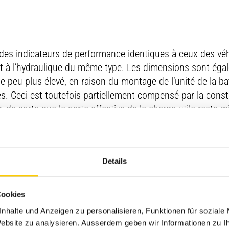
es indicateurs de performance identiques à ceux des véh
t à l’hydraulique du même type. Les dimensions sont éga
ue peu plus élevé, en raison du montage de l’unité de la ba
s. Ceci est toutefois partiellement compensé par la const
de sorte que la perte effective de la charge utile reste m
Details
nécessaire par le biais de deux lots de batteries avec une 
onformité aux exigences spécifiques du client. Une fois la
vail entière peut être maîtrisée sans processus de rechar
Cookies
ntribue également, car elle soutient le machiniste par le 
nhalte und Anzeigen zu personalisieren, Funktionen für soziale
 l’étape de travail momentanée, ce qui permet d’assurer u
 Website zu analysieren. Ausserdem geben wir Informationen zu 