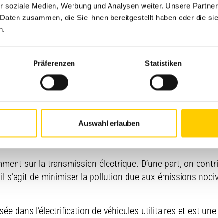
r soziale Medien, Werbung und Analysen weiter. Unsere Partner
 Daten zusammen, die Sie ihnen bereitgestellt haben oder die s
n.
r simple raccordement câblé dans deux prises industrielles
Präferenzen
Statistiken
véhicule.
les
Auswahl erlauben
sco et Futuricum consiste à transférer le concept, désorma
véhicules à trois et quatre essieux ainsi que sur des semi
mment sur la transmission électrique. D’une part, on contri
, il s’agit de minimiser la pollution due aux émissions noci
 dans l’électrification de véhicules utilitaires et est une