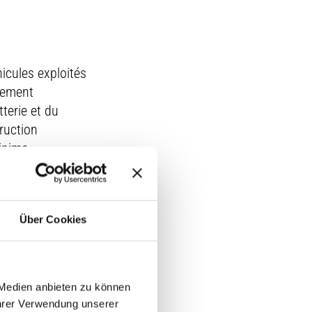
icules exploités
lement
tterie et du
ruction
inime.
Über Cookies
capacité totale de
 batterie
gement.
fait de devoir
 Medien anbieten zu können
ne durée
Ihrer Verwendung unserer