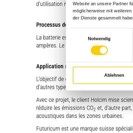
d’utilisation maximale.
Website an unsere Partner fü
möglicherweise mit weiteren
der Dienste gesammelt habe
Processus de chargement
Einwilligungsauswahl
La batterie est chargée durant la nuit pa
Notwendig
ampères. Le chargeur est intégré dans le 
Application sur d’autres types de véhicu
Ablehnen
L’objectif de cette coopération entre Ave
d’autres types de véhicules, tels que les 
Avec ce projet, le client Holcim mise scie
réduire les émissions CO
et, d’autre part
2
acoustiques dans les zones urbaines.
Futuricum est une marque suisse spécialisée