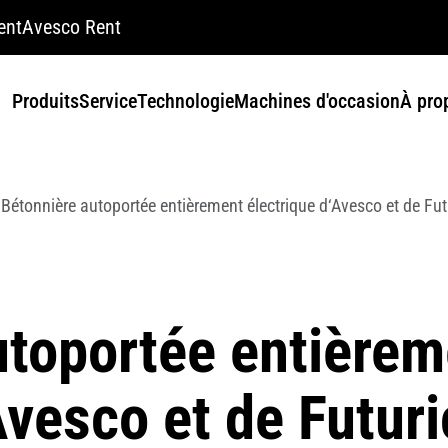
ent
Avesco Rent
Produits
Service
Technologie
Machines d'occasion
À pro
Bétonnière autoportée entièrement électrique d‘Avesco et de Fu
utoportée entièrem
Avesco et de Futur