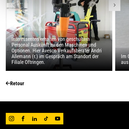
Interessenten erhalten von geschultem
Personal Auskunft zu den Maschinen und
Optionen. Hier Avesco Verkaufsberater Andri
Allemann (r.) im Gespräch am Standort der
Im 
Filiale Oftringen.
aus
Retour