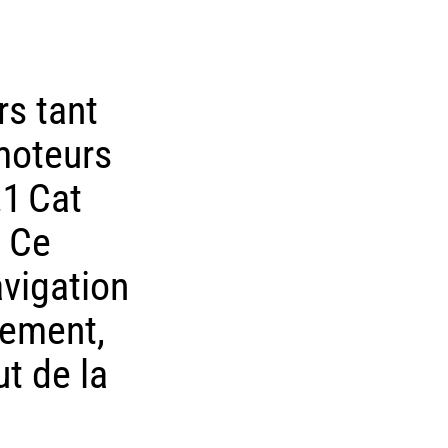
rs tant
 moteurs
.1 Cat
. Ce
avigation
lement,
t de la