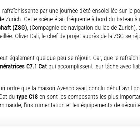
rafraîchissante par une journée d’été ensoleillée sur le p
ac de Zurich. Cette scène était fréquente à bord du bateau 
chaft (ZSG)
, (Compagnie de navigation du lac de Zurich), 
llée. Oliver Dali, le chef de projet auprès de la ZSG se réjo
ut également quelque peu se réjouir. Car, que le rafraîc
nératrices C7.1 Cat
qui accomplissent leur tâche avec fiab
’un ordre que la maison Avesco avait conclu début avril po
 Cat du
type C18
en sont les composants les plus importan
mande, l’instrumentation et les équipements de sécurit
moteur en serait à l’origine»