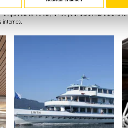
 de navigation avait été formée durant deux jours au chant
angenthal. De ce fait, la ZSG peut désormais assurer l’e
 internes.