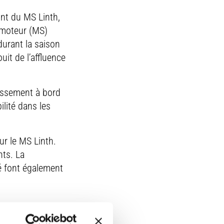
ont du MS Linth,
à moteur (MS)
durant la saison
uit de l’affluence
hissement à bord
ilité dans les
ur le MS Linth.
ts. La
é font également