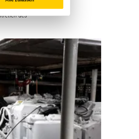
ier naval de la
ntretien des