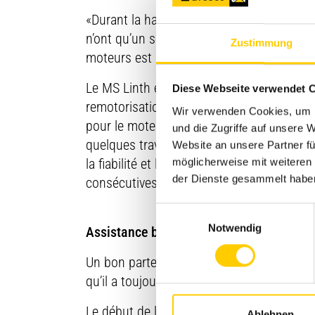
«Durant la haute saison, tous nos grands
n’ont qu’un seul moteur et la ZSG n’a pas
Zustimmung
moteurs est un facteur absolument détermi
Le MS Linth est le quatrième bateau de l
Diese Webseite verwendet 
remotorisation en 2011, nous n’avions pas
Wir verwenden Cookies, um I
pour le moteur avec le kilométrage actue
und die Zugriffe auf unsere
quelques travaux d’entretien et à peine q
Website an unsere Partner fü
la fiabilité et la consommation, ceci était
möglicherweise mit weiteren
der Dienste gesammelt habe
consécutives.
Einwilligungsauswahl
Notwendig
Assistance bénéfique durant la phase d’i
Un bon partenariat s’est établi depuis 20
qu’il a toujours les mêmes trois interlocut
Le début de la collaboration s’était déjà d
Ablehnen