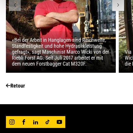
«Bei der Arbeit in Hanglagen sind Reichweite,
Standfestigkeit und hohe Hydraulikleistung
gefragt», sagt Maschinist Marco Wicki von der
Via
Riebli Forst AG. Seit Juli 2017 arbeitet er mit
Wic
dem neuen Forstbagger Cat M320F.
die
Retour