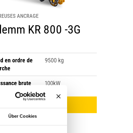
REUSES ANCRAGE
lemm KR 800 -3G
id en ordre de
9500 kg
rche
issance brute
100kW
Voir le produit
Über Cookies