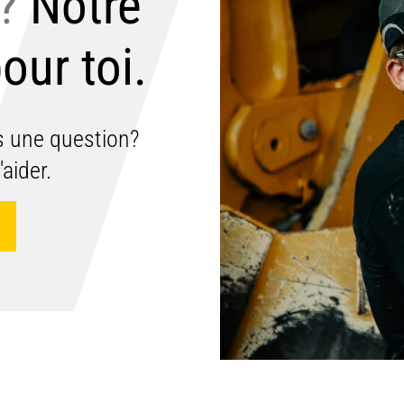
?
Notre
our toi.
s une question?
aider.