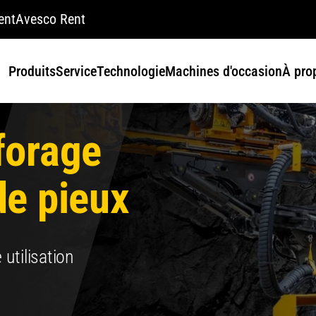
ent
Avesco Rent
Produits
Service
Technologie
Machines d'occasion
À pro
forage
de pieux
 utilisation