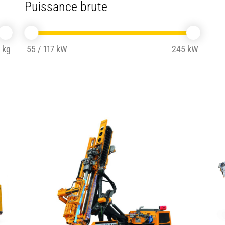
Puissance brute
 kg
55 / 117 kW
245 kW