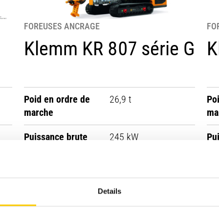
FOREUSES ANCRAGE
FO
Klemm KR 807 série G
K
Poid en ordre de
26,9 t
Po
marche
ma
Puissance brute
245 kW
Pu
Voir le produit
Details