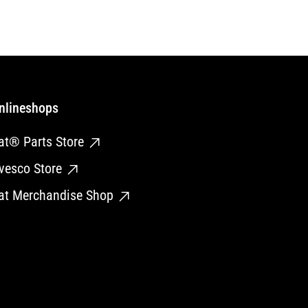
nlineshops
at® Parts Store
vesco Store
at Merchandise Shop