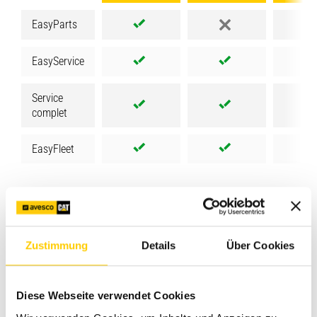
EasyParts
EasyService
Service
complet
EasyFleet
EasyParts
EasyService
Service complet
EasyFleet
Des pièces au bon moment.
Zustimmung
Details
Über Cookies
Livré automatiquement.
Diese Webseite verwendet Cookies
Avec EasyParts, tu reçois automatiquement toutes les