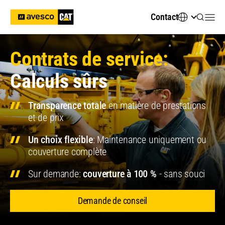
Contact
Contrats de service:
Calculs sûrs
Transparence totale
en matière de prestations
et de prix
Un choix flexible
: Maintenance uniquement ou
couverture complète
Sur demande:
couverture à 100 %
- sans souci
Demande de conseil