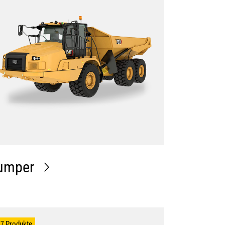
umper
7 Produkte