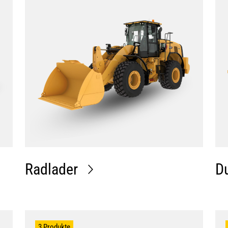
Radlader
D
3 Produkte