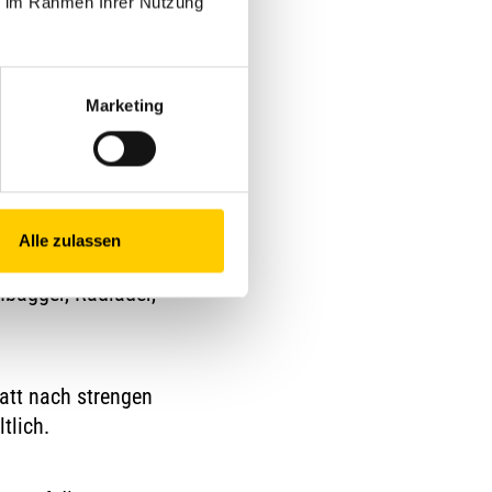
ie im Rahmen Ihrer Nutzung
Marketing
tie
Alle zulassen
 Qualität. Das
bagger, Radlader,
att nach strengen
tlich.