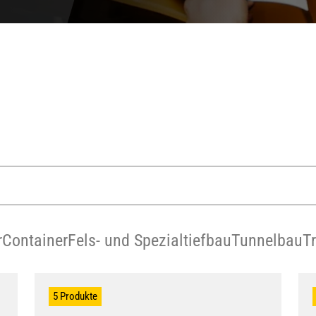
r
Container
Fels- und Spezialtiefbau
Tunnelbau
T
5 Produkte