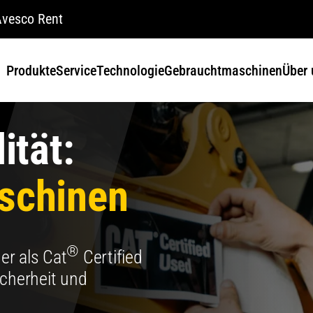
vesco Rent
Produkte
Service
Technologie
Gebrauchtmaschinen
Über 
ität:
schinen
®
er als Cat
Certified
icherheit und