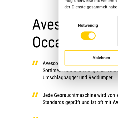
möglicherweise mit weiteren
der Dienste gesammelt habe
Avesco Gebra
Einwilligungsauswahl
Notwendig
Occasion-Baum
Ablehnen
Avesco ist deine starke Partnerin i
Sortiment umfasst eine grosse Aus
Umschlagbagger und Raddumper.
Jede Gebrauchtmaschine wird von er
Standards geprüft und ist oft mit
Av