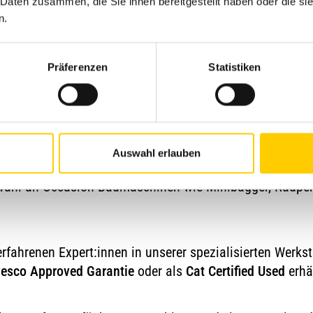
 Daten zusammen, die Sie ihnen bereitgestellt haben oder die s
n.
uchtmaschinen –
Präferenzen
Statistiken
aschinen mit Garan
Auswahl erlauben
n der Schweiz für gebrauchte Baumaschinen mit geprüfter
wahl an Occasion-Baumaschinen wie Minibagger, Raupen
fahrenen Expert:innen in unserer spezialisierten Werkst
esco Approved Garantie
oder als
Cat Certified Used
erhäl