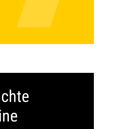
uchte
ine