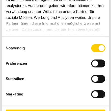
analysieren. Ausserdem geben wir Informationen zu Ihrer
Verwendung unserer Website an unsere Partner für
soziale Medien, Werbung und Analysen weiter. Unsere
Partner führen diese Informationen möglicherweise mit
weiteren Daten zusammen, die Sie ihnen bereitgestellt
haben oder die sie im Rahmen Ihrer Nutzung der Dienste
Perforatrici per
Grandi perforatrici
gesammelt haben.
ancoraggi e
per lavori speciali di
Einwilligungsauswahl
Notwendig
micropali
sottostruttura
Präferenzen
Statistiken
Marketing