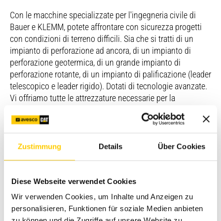
Con le macchine specializzate per l'ingegneria civile di
Bauer e KLEMM, potete affrontare con sicurezza progetti
con condizioni di terreno difficili. Sia che si tratti di un
impianto di perforazione ad ancora, di un impianto di
perforazione geotermica, di un grande impianto di
perforazione rotante, di un impianto di palificazione (leader
telescopico e leader rigido). Dotati di tecnologie avanzate.
Vi offriamo tutte le attrezzature necessarie per la
produzione professionale di palancole, ancoraggi, pali
trivellati, muri a diaframma o pareti a diaframma. Le nostre
macchine sono disponibili anche per il noleggio o
l'acquisto a rate. Offriamo anche attrezzature per lavori di
Zustimmung
Details
Über Cookies
miscelazione, separazione e pompaggio.
Diese Webseite verwendet Cookies
Wir verwenden Cookies, um Inhalte und Anzeigen zu
personalisieren, Funktionen für soziale Medien anbieten
zu können und die Zugriffe auf unsere Website zu