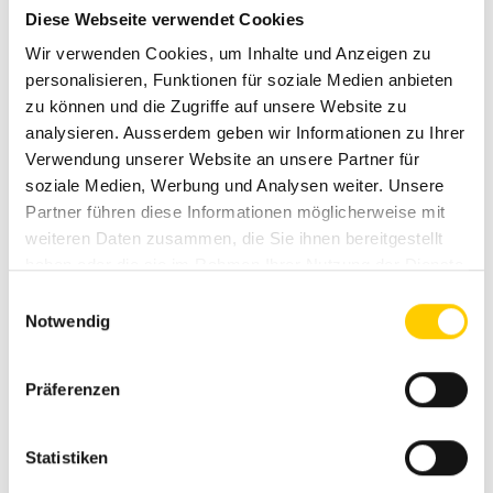
movimentatori di materiali e dumper gommati.
Diese Webseite verwendet Cookies
Wir verwenden Cookies, um Inhalte und Anzeigen zu
Ogni macchina usata viene ispezionata da esperti nella
personalisieren, Funktionen für soziale Medien anbieten
nostra officina specializzata secondo standard rigorosi
ed è spesso disponibile con una
garanzia Avesco
zu können und die Zugriffe auf unsere Website zu
Approved
o come
usato certificato Cat
.
analysieren. Ausserdem geben wir Informationen zu Ihrer
Verwendung unserer Website an unsere Partner für
Potrete beneficiare di prezzi trasparenti, di macchine
soziale Medien, Werbung und Analysen weiter. Unsere
immediatamente disponibili e di un servizio di assistenza
Partner führen diese Informationen möglicherweise mit
personalizzato in base alle esigenze delle imprese edili,
degli enti locali e degli artigiani, sempre a vostra
weiteren Daten zusammen, die Sie ihnen bereitgestellt
disposizione anche dopo l'acquisto. Consegniamo
haben oder die sie im Rahmen Ihrer Nutzung der Dienste
direttamente dalla fabbrica di Langenthal – in modo
gesammelt haben.
Einwilligungsauswahl
rapido, professionale e affidabile.
Notwendig
Präferenzen
Garanzia e assistenza:
Sempre in tutta sicurezza
Statistiken