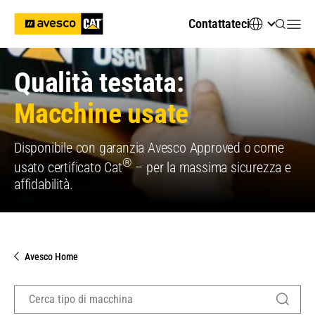
Contattateci
Qualità testata:
Macchine usate
Disponibile con garanzia Avesco Approved o come
®
usato certificato Cat
– per la massima sicurezza e
affidabilità.
Avesco Home