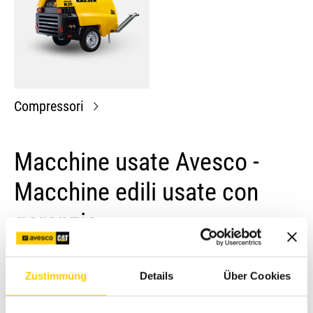
Compressori
Macchine usate Avesco -
Macchine edili usate con
garanzia
Avesco è il vostro partner forte in Svizzera per le
Zustimmung
Details
Über Cookies
macchine edili usate di qualità comprovata. La gamma
comprende un'ampia scelta di macchine edili usate come
miniescavatori, escavatori cingolati, pale gommate,