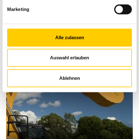
Potete contare su di noi: anche dopo l'acquisto della
Marketing
vostra macchina usata ispezionata, siamo a vostra
disposizione per tutte le domande relative alla
manutenzione della macchina. Con una garanzia
fino a 24 mesi.
Alle zulassen
Contattateci
Auswahl erlauben
Ablehnen