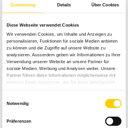
(mm)
Zustimmung
Details
Über Cookies
Digitare i carrelli
162-3 (teilbar)
Diese Webseite verwendet Cookies
Wir verwenden Cookies, um Inhalte und Anzeigen zu
lunghezza del
4000 mm (3000 +1000)
personalisieren, Funktionen für soziale Medien anbieten
carrello
zu können und die Zugriffe auf unsere Website zu
analysieren. Ausserdem geben wir Informationen zu Ihrer
tipo di martello
Verwendung unserer Website an unsere Partner für
KD1011
perforatore
soziale Medien, Werbung und Analysen weiter. Unsere
Partner führen diese Informationen möglicherweise mit
weiteren Daten zusammen, die Sie ihnen bereitgestellt
Inserimento
H55
haben oder die sie im Rahmen Ihrer Nutzung der Dienste
gesammelt haben.
Einwilligungsauswahl
Max. Coppia
11000
Notwendig
carrello
Pendelfahrwerk
Präferenzen
d'atterraggio