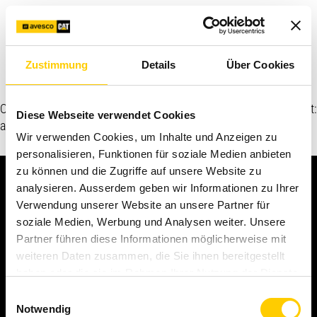
Contattateci
Zustimmung
Details
Über Cookies
Notizie ed eventi
Oops, an error occurred! Code: 20260810032100f0d2d51c Event:
Diese Webseite verwendet Cookies
ad9c9ddd0b2f49f8aaf202d39e64e21e
Wir verwenden Cookies, um Inhalte und Anzeigen zu
personalisieren, Funktionen für soziale Medien anbieten
zu können und die Zugriffe auf unsere Website zu
analysieren. Ausserdem geben wir Informationen zu Ihrer
Verwendung unserer Website an unsere Partner für
soziale Medien, Werbung und Analysen weiter. Unsere
Partner führen diese Informationen möglicherweise mit
Noi lo rendiamo possibile.
weiteren Daten zusammen, die Sie ihnen bereitgestellt
haben oder die sie im Rahmen Ihrer Nutzung der Dienste
gesammelt haben.
Einwilligungsauswahl
Contattateci
Notwendig