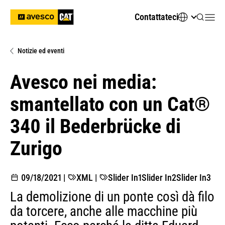
Contattateci
Notizie ed eventi
Avesco nei media:
smantellato con un Cat®
340 il Bederbrücke di
Zurigo
09/18/2021
|
XML
|
Slider In1
Slider In2
Slider In3
La demolizione di un ponte così dà filo
da torcere, anche alle macchine più