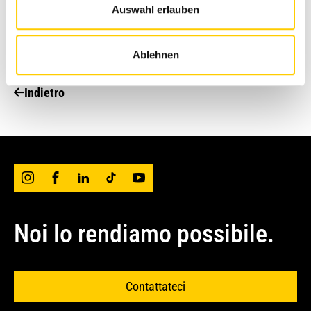
Auswahl erlauben
costituisce parte integrante della serie di
escavatori Caterpillar di ultimissima
generazione. Foto: Urs Peyer
Ablehnen
Indietro
Noi lo rendiamo possibile.
Contattateci