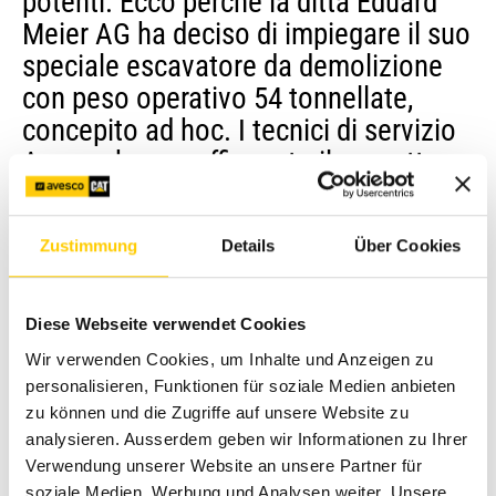
potenti. Ecco perché la ditta Eduard
Meier AG ha deciso di impiegare il suo
speciale escavatore da demolizione
con peso operativo 54 tonnellate,
concepito ad hoc. I tecnici di servizio
Avesco hanno affiancato il progetto
sul cantiere.
Zustimmung
Details
Über Cookies
La rivista specialistica «baublatt» dedica un ampio articolo
a questa spettacolare demolizione, realizzata proprio nel
cuore della Città di Zurigo.
Diese Webseite verwendet Cookies
Il Cat 340 della ditta Eduard Meier AG è
una prima
Wir verwenden Cookies, um Inhalte und Anzeigen zu
mondiale in questo modello
.
personalisieren, Funktionen für soziale Medien anbieten
zu können und die Zugriffe auf unsere Website zu
Vai all'articolo (PDF, tedesco)
analysieren. Ausserdem geben wir Informationen zu Ihrer
Verwendung unserer Website an unsere Partner für
Desiderate saperne di più sulle soluzioni Avesco nel
soziale Medien, Werbung und Analysen weiter. Unsere