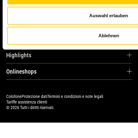
Noi lo rendiamo possibile.
Auswahl erlauben
Contattateci
Ablehnen
Highlights
Carriera
Onlineshops
Testimonianze dei clienti
Cat® Parts Store
Ricambi e riparazioni
Avesco Store
Colofone
Protezione dati
Termini e condizioni e note legali
Contratti di servizio
Tariffe assistenza clienti
Cat Merchandise Shop
© 2026 Tutti i diritti riservati.