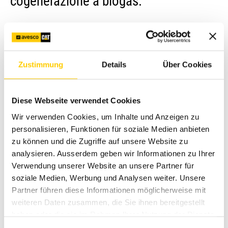
cogenerazione a biogas.
Avesco ha fornito una centrale di cogenerazione forza
calore di tipo TBG 944-K con una potenza di 150 kW, che
produce annualmente tra 500 e 700 MWh di corrente
elettrica, equivalente al fabbisogno di circa 200 famiglie.
Zustimmung
Details
Über Cookies
Questo progetto innovativo è opera della famiglia Julen.
Un cortometraggio vi illustra la produzione e l’impiego del
Diese Webseite verwendet Cookies
biogas del Cervino. Cliccate sul link per saperne di più!
Wir verwenden Cookies, um Inhalte und Anzeigen zu
Video
personalisieren, Funktionen für soziale Medien anbieten
zu können und die Zugriffe auf unsere Website zu
© Tradition Julen
analysieren. Ausserdem geben wir Informationen zu Ihrer
Verwendung unserer Website an unsere Partner für
soziale Medien, Werbung und Analysen weiter. Unsere
Partner führen diese Informationen möglicherweise mit
weiteren Daten zusammen, die Sie ihnen bereitgestellt
haben oder die sie im Rahmen Ihrer Nutzung der Dienste
gesammelt haben.