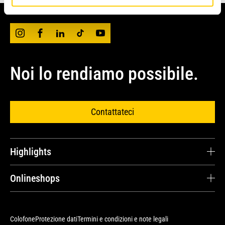
Noi lo rendiamo possibile.
Contattateci
Highlights
Carriera
Onlineshops
Testimonianze dei clienti
Cat® Parts Store
Ricambi e riparazioni
Avesco Store
Colofone
Protezione dati
Termini e condizioni e note legali