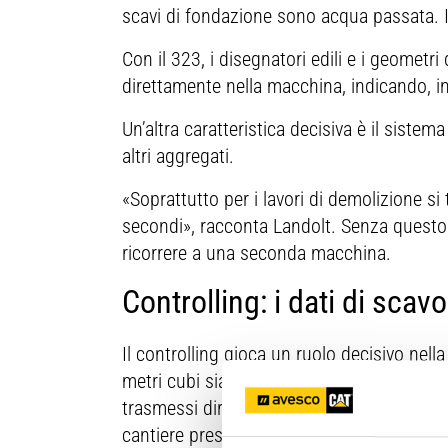
scavi di fondazione sono acqua passata. I
Con il 323, i disegnatori edili e i geometri 
direttamente nella macchina, indicando, in
Un’altra caratteristica decisiva è il sistem
altri aggregati.
«Soprattutto per i lavori di demolizione s
secondi», racconta Landolt. Senza questo 
ricorrere a una seconda macchina.
Controlling: i dati di scav
Il controlling gioca un ruolo decisivo nell
metri cubi siano stati scavati durante la g
trasmessi direttamente al portale online d
cantiere presso la Lötscher.