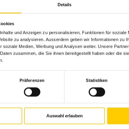
Details
 per i macchinisti
Cookies
lta tecnologia. Eppure per i macchinisti la fase di adatt
lt. «È uno dei grandi vantaggi di queste nuove macchine.
nhalte und Anzeigen zu personalisieren, Funktionen für soziale
 Website zu analysieren. Ausserdem geben wir Informationen zu 
mplicissime da manovrare, grazie non da ultimo al nuov
r soziale Medien, Werbung und Analysen weiter. Unsere Partner
 Daten zusammen, die Sie ihnen bereitgestellt haben oder die s
 Cat 323 deve affrettarsi. Sull’area di Schweighof infatti i l
n.
Präferenzen
Statistiken
Auswahl erlauben