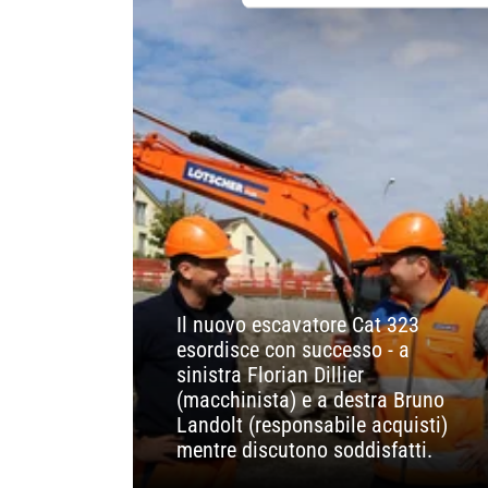
Il nuovo escavatore Cat 323
esordisce con successo - a
sinistra Florian Dillier
(macchinista) e a destra Bruno
Landolt (responsabile acquisti)
mentre discutono soddisfatti.