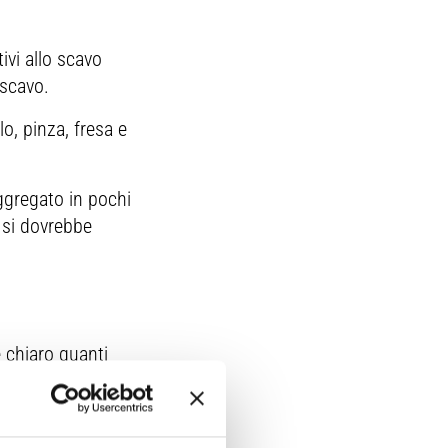
tivi allo scavo
 scavo.
lo, pinza, fresa e
aggregato in pochi
 si dovrebbe
e chiaro quanti
 i dati sono
i responsabili di