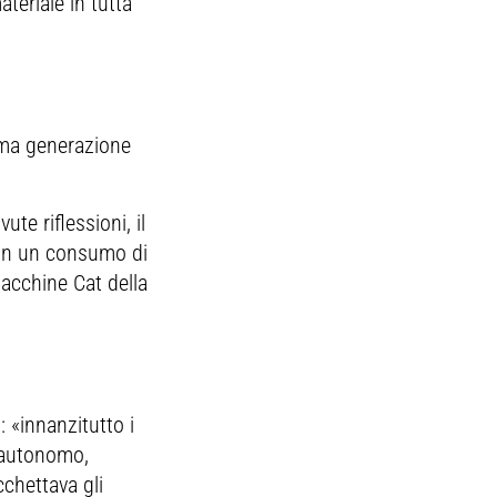
teriale in tutta
tima generazione
te riflessioni, il
con un consumo di
acchine Cat della
 «innanzitutto i
 autonomo,
chettava gli