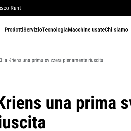
sco Rent
Prodotti
Servizio
Tecnologia
Macchine usate
Chi siamo
: a Kriens una prima svizzera pienamente riuscita
Kriens una prima s
iuscita