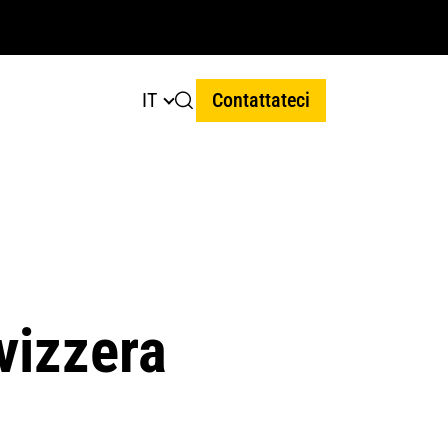
IT
Contattateci
vizzera