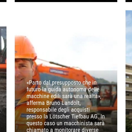
«Parto dal presupposto che in
futuro la guida autonoma delle
macchine edili sarà una realtà»,
afferma Bruno Landolt,
responsabile degli acquisti
presso la Lötscher Tiefbau AG. In
questo caso un macchinista sarà
chiamato a monitorare diverse