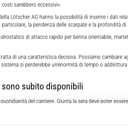
 costi sarebbero eccessivi».
della Lötscher AG hanno la possibilità di inserire i dati rela
 particolare, la pendenza delle scarpate e la profondità di
a idrostatico di attacco rapido per benna orientabile, martel
i tratta di una caratteristica decisiva. Possiamo cambiare 
sistema si perderebbe un’enormità di tempo o addirittura
o sono subito disponibili
a quotidianità del cantiere. Giunta la sera deve poter esser
iornata. Con il sistema di assistenza allo scavo è possibile:
el produttore Trimble e poi messi subito a disposizione de