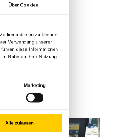
Über Cookies
amento alla nuova
 Sono
 Medien anbieten zu können
Ihrer Verwendung unserer
o monitor con
 führen diese Informationen
ie im Rahmen Ihrer Nutzung
avori di scavo
Marketing
Alle zulassen