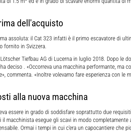
tà di 1.5 m
ed è in grado di scavare enormi quantità di ma
rima dell'acquisto
ma assoluta: il Cat 323 infatti è il primo escavatore di ul
o fornito in Svizzera.
 Lötscher Tiefbau AG di Lucerna in luglio 2018. Dopo le dovu
lt ha deciso . «Occorreva una macchina performante, ma 
le», commenta. «Inoltre volevamo fare esperienza con le m
posti alla nuova macchina
a essere in grado di soddisfare soprattutto due requisiti:
 il macchinista esegue gli scavi in modo completamente
sabile. Ormai i tempi in cui c'era un capocantiere che pic