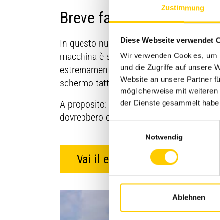
Zustimmung
Breve fase di adattamento
Diese Webseite verwendet 
In questo nuovo escavatore è racchiusa mo
macchina è stata breve, così Bruno Lando
Wir verwenden Cookies, um I
und die Zugriffe auf unsere
estremamente performanti pur essendo se
Website an unsere Partner fü
schermo tattile collocato in cabina».
möglicherweise mit weiteren
A proposito: chi volesse vedere all’opera il
der Dienste gesammelt habe
dovrebbero concludersi a fine ottobre.
Einwilligungsauswahl
Notwendig
Vai il escavatori cingolati
Ablehnen