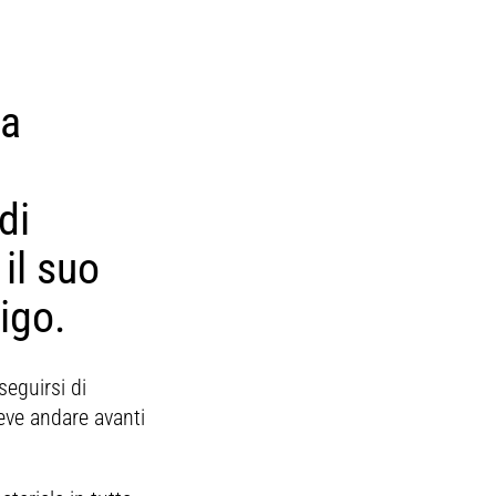
fa
di
il suo
ligo.
seguirsi di
deve andare avanti