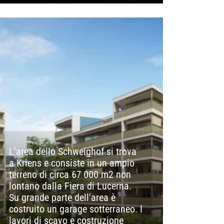
L’area dello Schweighof si trova
a Kriens e consiste in un ampio
terreno di circa 67 000 m2 non
lontano dalla Fiera di Lucerna.
Su grande parte dell'area è
costruito un garage sotterraneo. I
lavori di scavo e costruzione