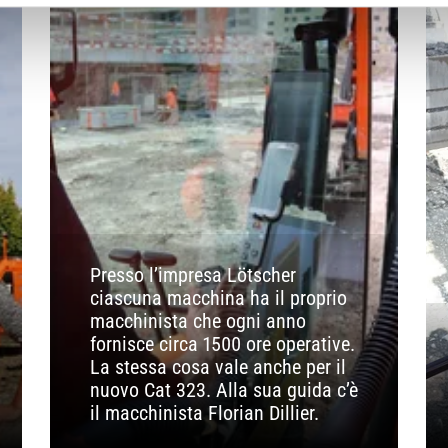
Presso l’impresa Lötscher
ciascuna macchina ha il proprio
macchinista che ogni anno
fornisce circa 1500 ore operative.
La stessa cosa vale anche per il
nuovo Cat 323. Alla sua guida c’è
il macchinista Florian Dillier.