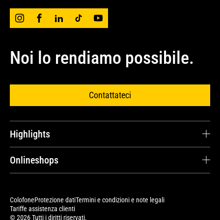
Noi lo rendiamo possibile.
Contattateci
Highlights
Carriera
Onlineshops
Testimonianze dei clienti
Cat® Parts Store
Ricambi e riparazioni
Avesco Store
Colofone
Protezione dati
Termini e condizioni e note legali
Contratti di servizio
Tariffe assistenza clienti
Cat Merchandise Shop
© 2026 Tutti i diritti riservati.