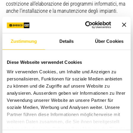
costrizione all’elaborazione dei programmi informatici, ma
anche l’installazione e la manutenzione degli impianti.
I due operatori hanno cominciato ad allenarsi in gennaio
2017, in un locale preposto a questo scopo. Hanno anche
partecipato ad esercitazioni pubbliche, presso centri
Zustimmung
Details
Über Cookies
commerciali e in occasione di concorsi pubblici, in
Svizzera e all’estero, per abituarsi agli spettatori.
Diese Webseite verwendet Cookies
Al termine di quattro giornate di competizione, in cui i
concorrenti hanno gareggiato con la massima
Wir verwenden Cookies, um Inhalte und Anzeigen zu
concentrazione, Cédric Achermann e Fabien Gyger erano
personalisieren, Funktionen für soziale Medien anbieten
al settimo cielo quando hanno saputo di aver vinto:
zu können und die Zugriffe auf unsere Website zu
«Anche se evidentemente abbiamo lottato sin da subito
analysieren. Ausserdem geben wir Informationen zu Ihrer
per aggiudicarci la medaglia d’oro, non credevamo ai nostri
Verwendung unserer Website an unsere Partner für
occhi quando abbiamo visto i risultati. Ma ce l’abbiamo
soziale Medien, Werbung und Analysen weiter. Unsere
fatta, e ne siamo incredibilmente orgogliosi!».
Partner führen diese Informationen möglicherweise mit
weiteren Daten zusammen, die Sie ihnen bereitgestellt
D’ora in poi Cédric Achermann metterà le sue eccellenti
haben oder die sie im Rahmen Ihrer Nutzung der Dienste
qualifiche a servizio della squadra tecnica della divisione