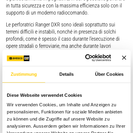
in tutta sicurezza e con la massima efficienza solo con il
supporto di un moderno radiocomando.
Le perforatrici Ranger DXR sono ideali soprattutto sui
terreni difficili e instabili, nonché in presenza di solchi
profondi, come è spesso il caso durante l’esecuzione di
opere stradali o ferroviarie, ma anche durante lavori
speciali di sottostruttura, di fresatura in trincea o posa di
tubature.
Zustimmung
Details
Über Cookies
Produttività: fino al 60% di perforazioni in più
Il carro principale girevole offre un eccellente raggio di
Diese Webseite verwendet Cookies
azione, grazie all’innovativo sistema di compensazione del
Wir verwenden Cookies, um Inhalte und Anzeigen zu
peso è garantita inoltre la massima stabilità, anche in
personalisieren, Funktionen für soziale Medien anbieten
condizioni estreme. Esso permette altresì di effettuare fino
zu können und die Zugriffe auf unsere Website zu
al 60% di perforazioni in più rispetto alle tradizionali
analysieren. Ausserdem geben wir Informationen zu Ihrer
perforatrici estrazione con martello perforatore esterno. La