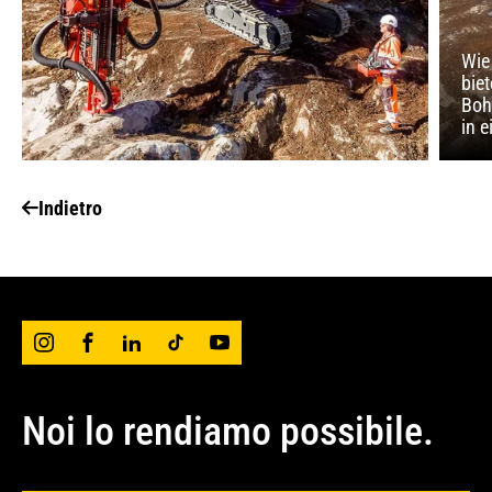
Wie
bie
Boh
in e
Indietro
Noi lo rendiamo possibile.