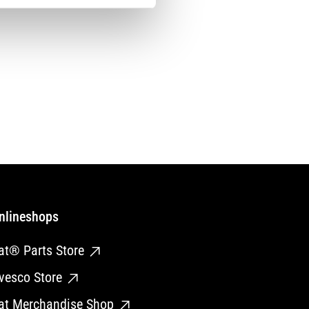
nlineshops
at® Parts Store
vesco Store
at Merchandise Shop