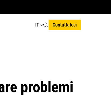
IT
Contattateci
are problemi