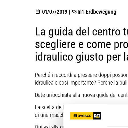
01/07/2019
|
In1-Erdbewegung
La guida del centro 
scegliere e come pro
idraulico giusto per 
Perché i raccordi a pressare doppi possono
idraulica è così importante? Perché la pu
Date un’occhiata alla nuova guida del cent
La scelta della tubazione idraulica giusta è 
di una macchina edile o agricola.
Qui vai alla guida