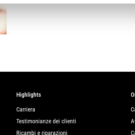
Highlights
O
Carriera
C
Testimonianze dei clienti
A
Ricambi e riparazioni
C