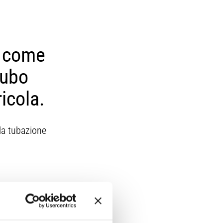
a come
tubo
icola.
lla tubazione
i costi operativi