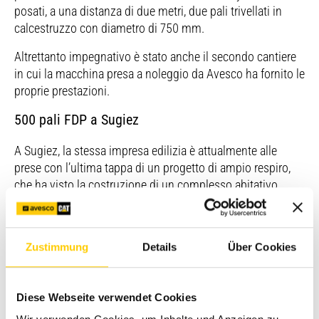
posati, a una distanza di due metri, due pali trivellati in
calcestruzzo con diametro di 750 mm.
Altrettanto impegnativo è stato anche il secondo cantiere
in cui la macchina presa a noleggio da Avesco ha fornito le
proprie prestazioni.
500 pali FDP a Sugiez
A Sugiez, la stessa impresa edilizia è attualmente alle
prese con l’ultima tappa di un progetto di ampio respiro,
che ha visto la costruzione di un complesso abitativo
contemplante numerose case plurifamiliari a due piani, in
località «Grossen Moos».
Paludosa un tempo, l’area è stata bonificata e oggi è una
Zustimmung
Details
Über Cookies
delle più grandi zone agricole della Svizzera.
Per poter costruire su un suolo torboso e instabile come
Diese Webseite verwendet Cookies
quello del «Grossen Moos» sono stati eseguiti circa 500