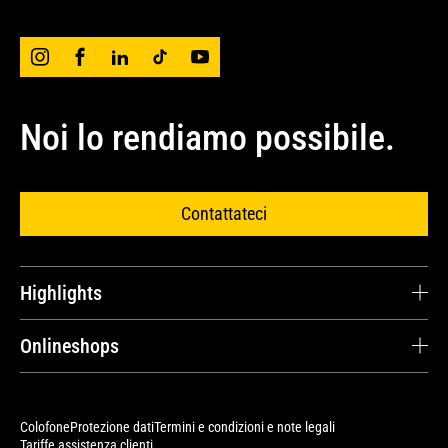
Noi lo rendiamo possibile.
Contattateci
Highlights
Carriera
Onlineshops
Testimonianze dei clienti
Cat® Parts Store
Ricambi e riparazioni
Avesco Store
Colofone
Protezione dati
Termini e condizioni e note legali
Contratti di servizio
Tariffe assistenza clienti