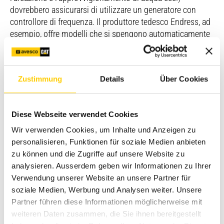
dovrebbero assicurarsi di utilizzare un generatore con
controllore di frequenza. Il produttore tedesco Endress, ad
esempio, offre modelli che si spengono automaticamente
quando la frequenza si scosta, di più/meno 3 Hertz, dai 50
Hertz richiesti, per più di 10 secondi.
Ad esempio, possono esserci variazioni di frequenza
Zustimmung
Details
Über Cookies
quando si allaccia un grande carico supplementare e il
trattore, per un periodo temporaneo o prolungato, non
riesce più a fornire la prestazione richiesta. In tal caso si
Diese Webseite verwendet Cookies
verifica una caduta di tensione.
Wir verwenden Cookies, um Inhalte und Anzeigen zu
personalisieren, Funktionen für soziale Medien anbieten
Questo è un aspetto critico nel caso di apparecchiature
zu können und die Zugriffe auf unsere Website zu
elettroniche, come le installazioni utilizzate dagli allevatori
analysieren. Ausserdem geben wir Informationen zu Ihrer
menzionate sopra che dipendono strettamente dalla
Verwendung unserer Website an unsere Partner für
stabilità della fonte di tensione e di frequenza. Fluttuazioni
soziale Medien, Werbung und Analysen weiter. Unsere
più importanti possono danneggiare o persino distruggere
Partner führen diese Informationen möglicherweise mit
i dispositivi, con conseguenti costi ingenti.
weiteren Daten zusammen, die Sie ihnen bereitgestellt