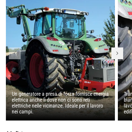
Un generatore a presa di forza fornisce energia
Tra
elettrica anche lì dove non ci sono reti
bia
elettriche nelle vicinanze. Ideale per il lavoro
lav
nei campi.
edif