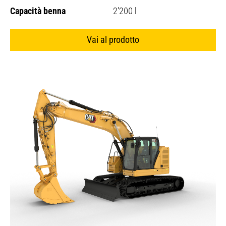
rottami e materiali sfusi, le benne a polipo eccellono
Capacità benna
2'200 l
nella gestione di carichi irregolari e pesanti come
metallo, roccia e rifiuti. I loro rebbi idraulici offrono
una presa e una penetrazione di livello superiore.
Vai al prodotto
L'elevata capacità e la rotazione continua sono
caratteristiche ideali per i depositi di rottami e le
stazioni di trasferimento. Caterpillar® offre queste
benne con un'ampia scelta di diversi modelli di scocca
e opzioni di rebbi adatti a varie applicazioni.
Benne mordenti
: aggiungono capacità di presa alle
benne, consentendo la movimentazione precisa e
sicura di materiali irregolari come rocce, ceppi e detriti.
Ideali per operazioni di carico, smistamento e
posizionamento, migliorano versatilità e controllo. Le
versioni idrauliche o meccaniche permettono un
utilizzo flessibile in diverse tipologie di lavoro.