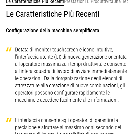
Le Caratteristiche Più Recenti
predefinito inferiore.
Prestazioni E Produttività
Una Tecnol
Altezza massima di carico
6610 mm
(DIN)
2,95 m (9'8"), benna per impieghi gravosi (HD)
Distanza del contrappeso da terra
1060 mm
Nota
da 1,54 m³ (2,01 yd³), pattini a tripla costola
Le Caratteristiche Più Recenti
da 600 mm (24") e contrappeso di 4.600 kg
Altezza minima di carico
2390 mm
Modello
(10.140 lb).
Cat® C7.1
Distanza libera da terra
1060 mm
motore
Configurazione della macchina semplificata
Profondità massima di taglio per fondo
6650 mm
Lunghezza cingoli
4640 mm
livello 2.440 mm (8 ft)
Potenza
Dotata di monitor touchscreen e icone intuitive,
motore -
151 kW
l'interfaccia utente (UI) di nuova generazione orientata
ISO
Lunghezza al centro dei rulli
3830 mm
Profondità massima di scavo parete
all'operatore massimizza i tempi di attività e consente
14396
5340 mm
verticale
all'intera squadra di lavoro di avviare immediatamente
le operazioni. Dalla riorganizzazione degli elenchi di
Carreggiata
2590 mm
Potenza
attrezzature alla creazione di nuove combinazioni, gli
Forza di scavo della benna - ISO
166 kN
motore -
operatori possono configurare rapidamente le
ISO
205 hp (metrica)
Larghezza di trasporto
3190 mm
macchine e accedere facilmente alle informazioni.
14396
Forza di penetrazione dell'avambraccio
(DIN)
121 kN
- ISO
L'interfaccia consente agli operatori di garantire la
Foro
105 mm
precisione e sfruttare al massimo ogni secondo del