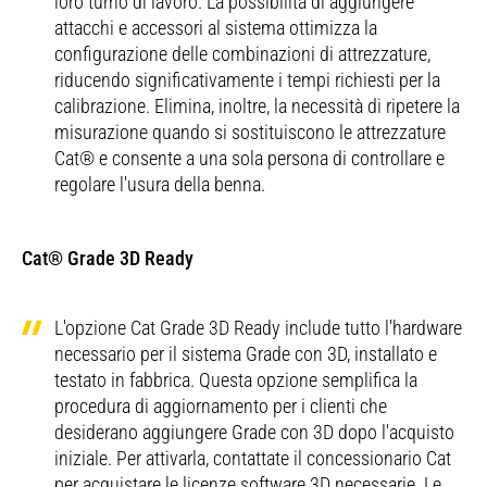
loro turno di lavoro. La possibilità di aggiungere
attacchi e accessori al sistema ottimizza la
Corsa
135 mm
configurazione delle combinazioni di attrezzature,
Opuscolo
riducendo significativamente i tempi richiesti per la
Cilindrata
7.01 l
calibrazione. Elimina, inoltre, la necessità di ripetere la
misurazione quando si sostituiscono le attrezzature
Cat® e consente a una sola persona di controllare e
Utilizzo
Fino a B20¹
regolare l'usura della benna.
biodiesel
Cat® Grade 3D Ready
È conforme agli standard sulle emissioni U.S.
Emissioni
EPA Tier 4 Final, EU Stage V e Giappone 2014.
L'opzione Cat Grade 3D Ready include tutto l'hardware
La potenza netta indicata è quella disponibile
necessario per il sistema Grade con 3D, installato e
al volano con motore dotato di ventola,
testato in fabbrica. Questa opzione semplifica la
sistema di presa d'aria, sistema di scarico e
procedura di aggiornamento per i clienti che
Nota (1)
alternatore con regime motore a 2.200
desiderano aggiungere Grade con 3D dopo l'acquisto
giri/min. Potenza indicata testata in base allo
iniziale. Per attivarla, contattate il concessionario Cat
standard specificato in vigore alla data di
per acquistare le licenze software 3D necessarie. Le
produzione.