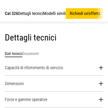
Cat 326
Dettagli tecnici
Modelli simili
Richiedi un'offerta
Dettagli tecnici
Dati tecnici
Documenti
Capacità di rifornimento di servizio
Capacità del serbatoio del combustibile
474 l
Dimensioni
Sistema di raffreddamento
25 l
Sbraccio da 5,9 m
Forze e gamme operative
Braccio
(19'4")