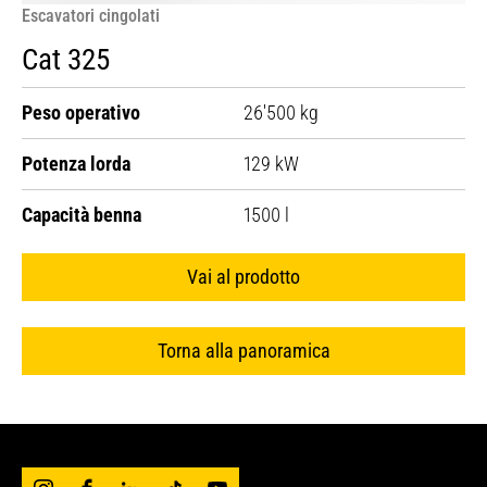
Escavatori cingolati
Tiltrotator:
i tiltrotator offrono una rotazione a 360° e
Cat 325
funzionalità di inclinazione a sinistra/destra di 40°, per
consentire alle attrezzature di muoversi con
precisione e flessibilità impareggiabili. Questa
Peso operativo
26'500 kg
flessibilità trasforma la vostra macchina in uno
strumento multifunzionale in grado di lavorare
Potenza lorda
129 kW
praticamente da qualsiasi angolazione senza
necessità di riposizionamento. Ideali per attività di
Capacità benna
1500 l
livellamento, scavo di trincee e scavi complessi,
garantiscono un controllo multi-angolo per spazi
Vai al prodotto
ristretti e confinati.
Torna alla panoramica
Le attrezzature Cat® sono progettate per massimizzare la
produttività del vostro escavatore, aiutando a svolgere una
maggiore quantità di lavoro con più efficienza e sicurezza.
Per la scelta dell'attrezzatura giusta, non è sufficiente
prendere in considerazione la compatibilità, bensì anche la