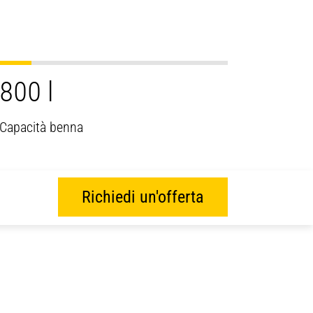
800 l
Capacità benna
Richiedi un'offerta