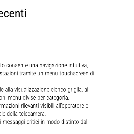
ecenti
5190 mm
11 hp (metrica)
3040 mm
98 mm
1990 mm
2570 mm
120 mm
2490 mm
8.67 kN
to consente una navigazione intuitiva,
lo
Opuscolo
.6 l
restazioni tramite un menu touchscreen di
9.29 kN
 alla visualizzazione elenco griglia, ai
ino a B20¹
ioni menu divise per categoria.
azioni rilevanti visibili all'operatore e
 conforme agli standard sulle emissioni
le della telecamera.
.S. EPA Tier 4 Final, EU Stage V,
 messaggi critici in modo distinto dal
iappone 2014.