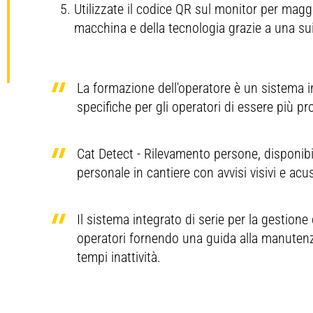
Utilizzate il codice QR sul monitor per maggi
macchina e della tecnologia grazie a una sui
L
d
d
d
La formazione dell'operatore è un sistema 
Nota (1)
c
specifiche per gli operatori di essere più pr
P
s
Cat Detect - Rilevamento persone, disponibile 
p
personale in cantiere con avvisi visivi e acus
¹
Il sistema integrato di serie per la gestione d
o
operatori fornendo una guida alla manutenzi
b
tempi inattività.
m
m
b