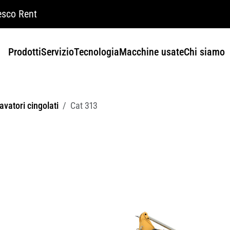
sco Rent
Prodotti
Servizio
Tecnologia
Macchine usate
Chi siamo
avatori cingolati
Cat 313