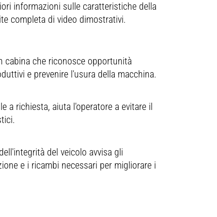
ori informazioni sulle caratteristiche della
te completa di video dimostrativi.
a potenza netta indicata è quella
isponibile al volano con motore dotato
i ventola, sistema di aspirazione
ell'aria, sistema di scarico e alternatore
in cabina che riconosce opportunità
on regime motore a 2,400 giri/min.
oduttivi e prevenire l'usura della macchina.
otenza indicata testata in base allo
tandard specificato in vigore alla data di
a richiesta, aiuta l'operatore a evitare il
roduzione.
tici.
Per tutti i motori diesel Cat è
ell'integrità del veicolo avvisa gli
bbligatorio utilizzare ULSD (a
one e i ricambi necessari per migliorare i
assissimo tenore di zolfo con un
assimo di 15 ppm di zolfo) o ULSD
iscelato con i seguenti combustibili a
assa intensità di carbonio: 20%