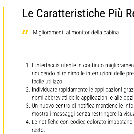
Profondità massima di scavo parete
Le Caratteristiche Più R
Potenza motore - ISO 14396 (DIN)
1
verticale
Lunghezza al centro dei rulli
Foro
Miglioramenti al monitor della cabina
Raggio minimo dell'attrezzatura di
Carreggiata
lavoro
Corsa
Larghezza di trasporto
Forza di scavo della benna - ISO
9
L'interfaccia utente in continuo miglioramen
Opuscolo
Opusco
Cilindrata
3
riducendo al minimo le interruzioni delle p
facile utilizzo.
Forza di penetrazione dell'avambraccio
5
Individuate rapidamente le applicazioni grazie
- ISO
Utilizzo biodiesel
F
nomi abbreviati delle applicazioni e alle opz
Un nuovo centro di notifica mantiene le inform
È
mostra i messaggi senza restringere la visua
Emissioni
U
Le notifiche con codice colorato impostano i
G
resto.