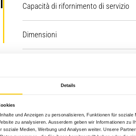
i
Capacità di rifornimento di servizio
Capacità del serbatoio del combustibile
2
Dimensioni
Sistema di raffreddamento
1
Braccio
S
Gamme e forze operative
Olio motore
8
Avambraccio
S
Details
Profondità massima di scavo
Impianto di climatizzazione
Riduttore finale - Ciascuno
3
Benna
G
Cookies
Braccio
S
Impianto idraulico - Incluso il serbatoio
8
nhalte und Anzeigen zu personalisieren, Funktionen für soziale
L
Impianto idraulico
Altezza di trasporto - sommità della
 Website zu analysieren. Ausserdem geben wir Informationen zu 
m
cabina
Avambraccio
S
r soziale Medien, Werbung und Analysen weiter. Unsere Partner
Serbatoio idraulico
7
f