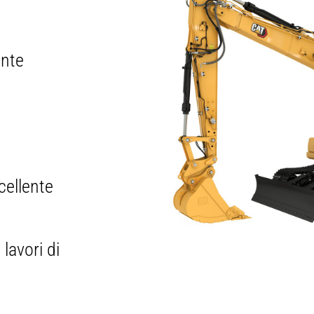
ente
ellente
lavori di