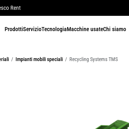
sco Rent
Prodotti
Servizio
Tecnologia
Macchine usate
Chi siamo
riali
Impianti mobili speciali
Recycling Systems TMS