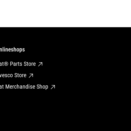
nlineshops
at® Parts Store
vesco Store
at Merchandise Shop