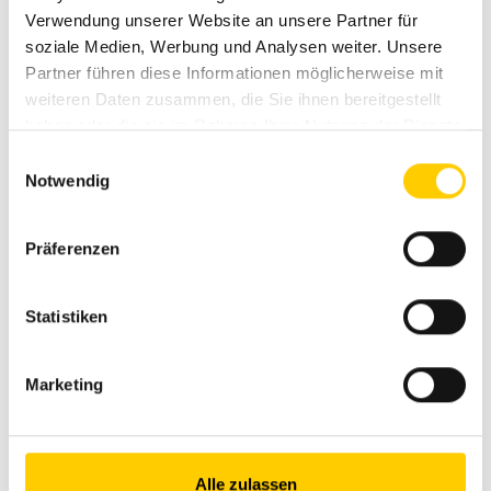
Verwendung unserer Website an unsere Partner für
Cat 265
soziale Medien, Werbung und Analysen weiter. Unsere
Partner führen diese Informationen möglicherweise mit
Peso operativo
4800 kg
weiteren Daten zusammen, die Sie ihnen bereitgestellt
haben oder die sie im Rahmen Ihrer Nutzung der Dienste
Potenza lorda
55.2 kW
gesammelt haben.
Einwilligungsauswahl
Notwendig
Capacità benna
0.48 m³
Präferenzen
Vai al prodotto
Statistiken
Marketing
Alle zulassen