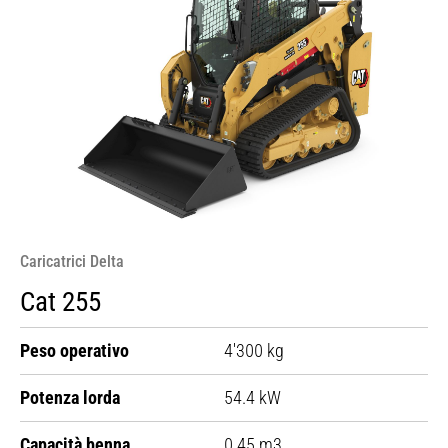
Caricatrici Delta
Cat 255
Peso operativo
4'300 kg
Potenza lorda
54.4 kW
Capacità benna
0.45 m3