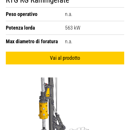
Peso operativo
n.a.
Potenza lorda
563 kW
Max diametro di foratura
n.a.
Vai al prodotto