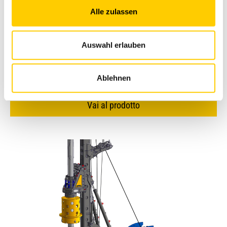
Alle zulassen
Peso operativo
98'300 kg
Potenza lorda
403 kW ( 433 kW Power
Auswahl erlauben
package)
Max diametro di foratura
2.500 mm
Ablehnen
Vai al prodotto