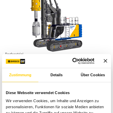
Perforatrici
BG 28 H
Zustimmung
Details
Über Cookies
Peso operativo
85'000 kg
Potenza lorda
354 kW
Diese Webseite verwendet Cookies
Max diametro di foratura
2.500mm
Wir verwenden Cookies, um Inhalte und Anzeigen zu
personalisieren, Funktionen für soziale Medien anbieten
zu können und die Zugriffe auf unsere Website zu