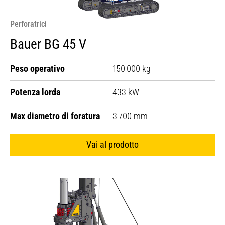
Perforatrici
Bauer BG 45 V
Peso operativo
150'000 kg
Potenza lorda
433 kW
Max diametro di foratura
3'700 mm
Vai al prodotto