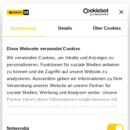
Formatore:
Meccanico di macchine edili
Zustimmung
Details
Über Cookies
+41 79 892 12 78
Diese Webseite verwendet Cookies
Wir verwenden Cookies, um Inhalte und Anzeigen zu
personalisieren, Funktionen für soziale Medien anbieten
zu können und die Zugriffe auf unsere Website zu
analysieren. Ausserdem geben wir Informationen zu Ihrer
Verwendung unserer Website an unsere Partner für
soziale Medien, Werbung und Analysen weiter. Unsere
Partner führen diese Informationen möglicherweise mit
Yoriko Toendury
weiteren Daten zusammen, die Sie ihnen bereitgestellt
haben oder die sie im Rahmen Ihrer Nutzung der Dienste
Specialista IT
gesammelt haben.
Einwilligungsauswahl
Notwendig