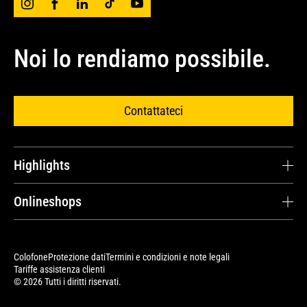
Noi lo rendiamo possibile.
Contattateci
Highlights
Carriera
Onlineshops
Testimonianze dei clienti
Cat® Parts Store
Ricambi e riparazioni
Avesco Store
Colofone
Protezione dati
Termini e condizioni e note legali
Contratti di servizio
Tariffe assistenza clienti
Cat Merchandise Shop
© 2026 Tutti i diritti riservati.