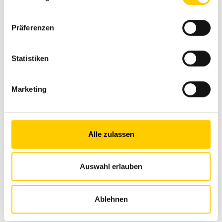
Formatrice:
Informatico
Präferenzen
+41 79 873 84 93
Statistiken
Marketing
Alle zulassen
Auswahl erlauben
Michael Gygax
Specialista in logistica
Ablehnen
Formatore: