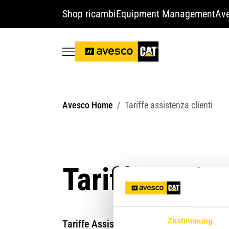
Shop ricambi
Equipment Management
Ave
Avesco Home
Tariffe assistenza clienti
Tariffe assist
Zustimmung
Tariffe Assistenza clienti Avesco Macchin