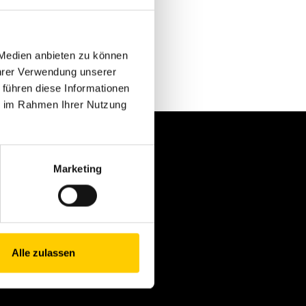
 Medien anbieten zu können
Ihrer Verwendung unserer
 führen diese Informationen
ie im Rahmen Ihrer Nutzung
nlineshops
Marketing
at® Parts Store
vesco Store
at Merchandise Shop
Alle zulassen