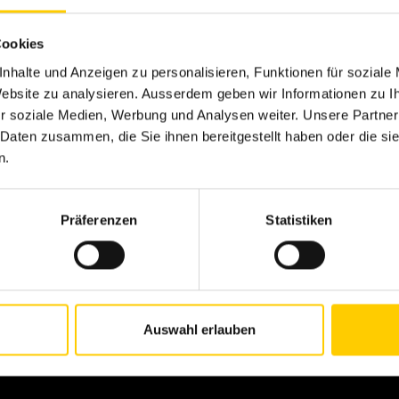
 della costruzione (PDF), a partire dal 1.1.2026
Cookies
 Systems (PDF), a partire dal 1.1.2026
nhalte und Anzeigen zu personalisieren, Funktionen für soziale
 Website zu analysieren. Ausserdem geben wir Informationen zu 
Systems (PDF), a partire dal 1.1.2026 - English
r soziale Medien, Werbung und Analysen weiter. Unsere Partner
 Daten zusammen, die Sie ihnen bereitgestellt haben oder die s
n.
Highlights
O
Präferenzen
Statistiken
Carriera
C
Testimonianze dei clienti
A
Ricambi e riparazioni
C
Auswahl erlauben
Contratti di servizio