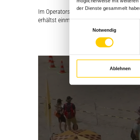
möglicherweise mit weiteren
der Dienste gesammelt habe
Im Operators Club bleibst du immer haut
erhältst einmalige Einblicke wie sonst nir
Einwilligungsauswahl
Notwendig
Ablehnen