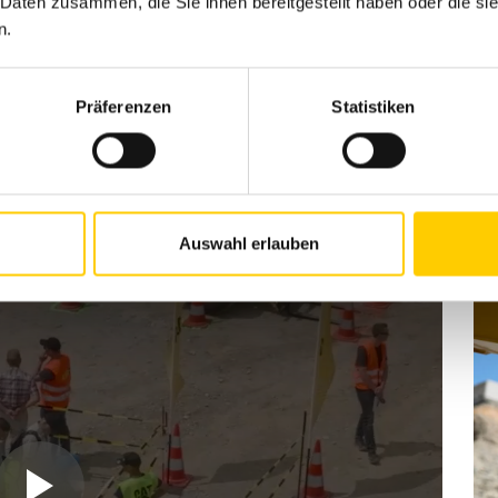
 Daten zusammen, die Sie ihnen bereitgestellt haben oder die s
n.
nah an den aktuellsten Entwicklungen rund um deine Lie
gends.
Präferenzen
Statistiken
Auswahl erlauben