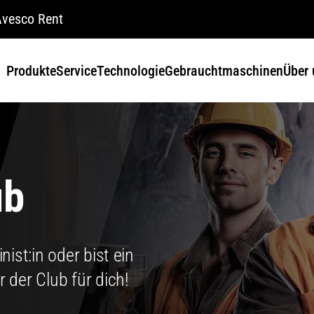
vesco Rent
Produkte
Service
Technologie
Gebrauchtmaschinen
Über 
ub
ist:in oder bist ein
 der Club für dich!