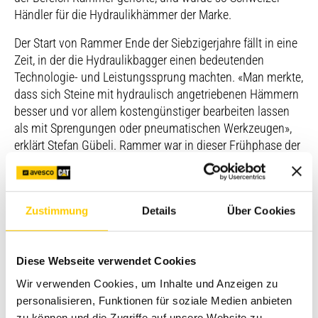
Händler für die Hydraulikhämmer der Marke.
Der Start von Rammer Ende der Siebzigerjahre fällt in eine
Zeit, in der die Hydraulikbagger einen bedeutenden
Technologie- und Leistungssprung machten. «Man merkte,
dass sich Steine mit hydraulisch angetriebenen Hämmern
besser und vor allem kostengünstiger bearbeiten lassen
als mit Sprengungen oder pneumatischen Werkzeugen»,
erklärt Stefan Gübeli. Rammer war in dieser Frühphase der
Hydraulikhämmer von Anfang an dabei.
Erfindung des schallgeschützten Hammers – Unmut
Zustimmung
Details
Über Cookies
wegen Lärm
Ein wichtiger Meilenstein in der Rammer Historie ist die
Diese Webseite verwendet Cookies
Entwicklung des schallgeschützten Hammers. Aufgrund
Wir verwenden Cookies, um Inhalte und Anzeigen zu
des Lärms litten die Hydraulikhammer einige Zeit unter
personalisieren, Funktionen für soziale Medien anbieten
Akzeptanzproblemen. Auch in der Schweiz. Stefan Gübeli:
zu können und die Zugriffe auf unsere Website zu