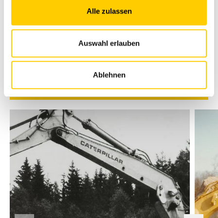
Modellreihe wird Anfang Januar 2019 auf dem Schweizer
Alle zulassen
Markt lanciert.
Auswahl erlauben
Mehr über die Geschichte der Rammer Hydraulikhämmer
und die Zusammenarbeit mit Avesco im Podcast mit
Stefan Gübeli.
Ablehnen
Podcast (7:25 min)