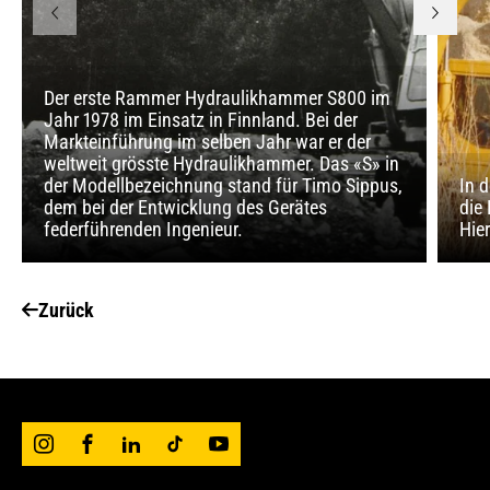
Der erste Rammer Hydraulikhammer S800 im
Jahr 1978 im Einsatz in Finnland. Bei der
Markteinführung im selben Jahr war er der
weltweit grösste Hydraulikhammer. Das «S» in
der Modellbezeichnung stand für Timo Sippus,
In d
dem bei der Entwicklung des Gerätes
die
federführenden Ingenieur.
Hie
Zurück