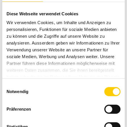
Optimale Arbeitsbedingungen
Die Sichtverhältnisse auf die Bandagen sind dank
Diese Webseite verwendet Cookies
schlankem Gehäusedesign optimal. Der Komfort wird
Wir verwenden Cookies, um Inhalte und Anzeigen zu
durch den Schiebesitz bei den Kompaktwalzen verbessert.
personalisieren, Funktionen für soziale Medien anbieten
Ein LCD-Display und Tasten für die Steuerung bieten eine
zu können und die Zugriffe auf unsere Website zu
rundum komfortable Bedienungsumgebung.
analysieren. Ausserdem geben wir Informationen zu Ihrer
Das neu entwickelte Pendelgelenk sorgt für einen
Verwendung unserer Website an unsere Partner für
optimalen Kontakt auf der Einbaubahn und eine sehr gute
soziale Medien, Werbung und Analysen weiter. Unsere
Manövrierfähigkeit auf unebenen Oberflächen. Das
Partner führen diese Informationen möglicherweise mit
intuitive Bedienelement ermöglicht es jedem Maschinist
weiteren Daten zusammen, die Sie ihnen bereitgestellt
sich schnell zurecht zu finden.
haben oder die sie im Rahmen Ihrer Nutzung der Dienste
gesammelt haben.
Einwilligungsauswahl
Nachhaltige Vorteile
Notwendig
Sämtliche Walzen verfügen über einen zuschaltbaren
Sparmodus (ECO-Mode), welcher den Schalldruckpegel,
Präferenzen
den Kraftstoffverbrauch und die Abgase bei
gleichbleibender Leistung senkt und die Betriebskosten
Statistiken