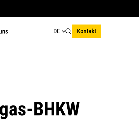
DE
Kontakt
uns
ärgas-BHKW