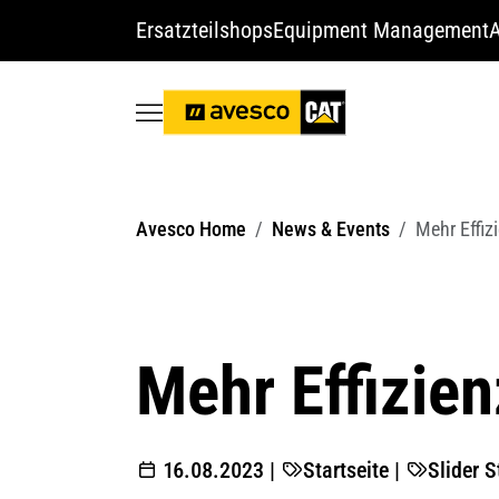
Ersatzteilshops
Equipment Management
A
Avesco Home
News & Events
Mehr Effi
Mehr Effizie
16.08.2023
|
Startseite
|
Slider S