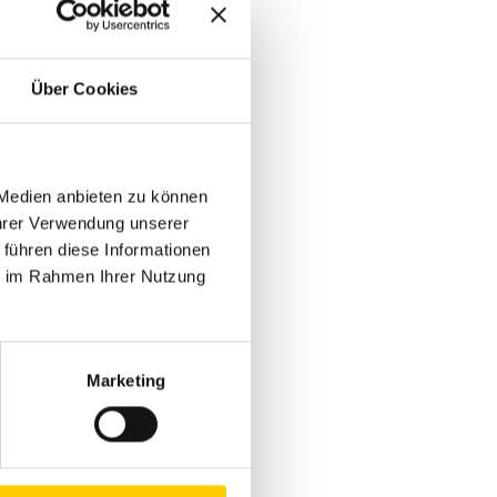
 das Raumklima.
m selben Raum.
Über Cookies
. So wurde
itten im Raum mit
 Medien anbieten zu können
Ihrer Verwendung unserer
 führen diese Informationen
ie im Rahmen Ihrer Nutzung
bei grösseren
eines grösseren
en keine neuen
Marketing
en Ersatz des
wieder wie ein