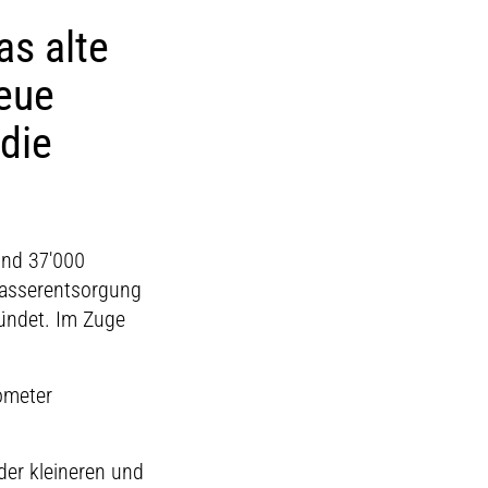
as alte
neue
die
und 37'000
wasserentsorgung
ründet. Im Zuge
ometer
der kleineren und