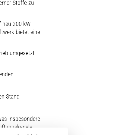
erner Stoffe zu
uf neu 200 kW
twerk bietet eine
rieb umgesetzt
henden
en Stand
was insbesondere
Lüftungskanäle