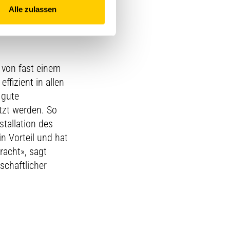
Alle zulassen
 von fast einem
ffizient in allen
 gute
tzt werden. So
tallation des
n Vorteil und hat
racht», sagt
schaftlicher