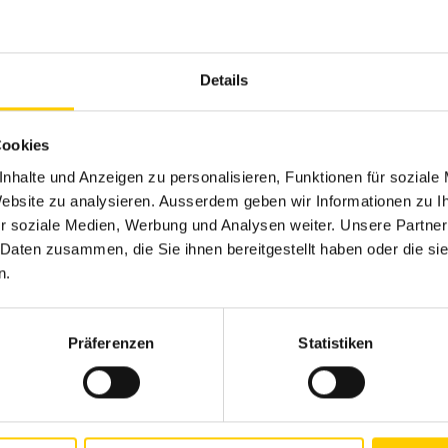
plant werden. Zudem neu ist eine separate Lüftung für
baulich in zwei Einheiten getrennt und befinden sich i
Details
 Schiebern oder Muffen wurden durch neue Rohre ersetzt
rlaubte die Platzierung des BHKW an zentraler Position m
Cookies
nhalte und Anzeigen zu personalisieren, Funktionen für soziale
 Website zu analysieren. Ausserdem geben wir Informationen zu 
ungsansatz
r soziale Medien, Werbung und Analysen weiter. Unsere Partner
 Daten zusammen, die Sie ihnen bereitgestellt haben oder die s
n.
asser Uri, erklärt den Gedanken, der die Verantwortlichen 
en einen umfassenden Ansatz. Das heisst: Nach Abschluss 
 auf Jahre hinaus neben den üblichen Betriebsaufwendung
Präferenzen
Statistiken
lb wurden bei der dieser Sanierung neben dem eigentlich
 die Sanierung miteinbezogen. Diese wirken nun optisch 