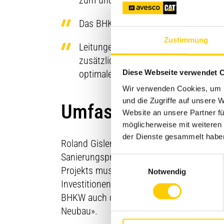
zum und vom BHKW konnte optimal ge
Das BHKW und dessen Steuerung sind 
Zustimmung
Leitungen mit nicht mehr benötigten
zusätzlicher Platz geschaffen. Das e
optimalem Zugang von allen Seiten.
Diese Webseite verwendet 
Wir verwenden Cookies, um I
und die Zugriffe auf unsere
Umfassender Sanier
Website an unsere Partner fü
möglicherweise mit weiteren
der Dienste gesammelt habe
Roland Gisler, Leiter Betrieb Anlagen Abw
Sanierungsprojekten leitet: «Wir verfolg
Einwilligungsauswahl
Projekts muss sichergestellt sein, dass
Notwendig
Investitionen mehr notwendig sind. Desha
BHKW auch die betroffenen Innenräume in
Neubau».