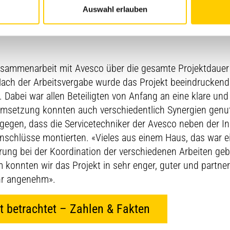
Rückblick – «fordernd und
Auswahl erlauben
sammenarbeit mit Avesco über die gesamte Projektdauer
Nach der Arbeitsvergabe wurde das Projekt beeindruckend e
 Dabei war allen Beteiligten von Anfang an eine klare und
umsetzung konnten auch verschiedentlich Synergien genu
gegen, dass die Servicetechniker der Avesco neben der Ins
schlüsse montierten. «Vieles aus einem Haus, das war ei
erung bei der Koordination der verschiedenen Arbeiten geb
lem konnten wir das Projekt in sehr enger, guter und partner
hr angenehm».
t betrachtet – Zahlen & Fakten