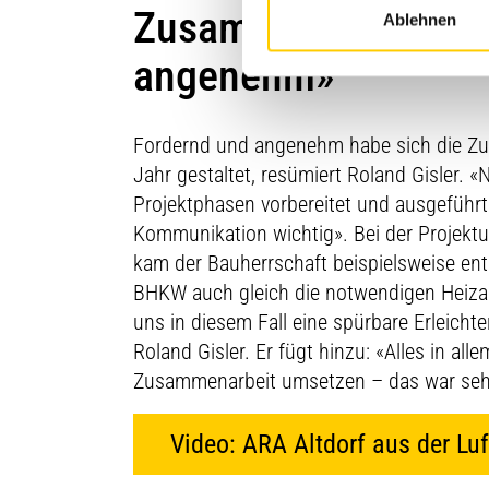
Zusammenarbeit im 
Ablehnen
angenehm»
Fordernd und angenehm habe sich die Zu
Jahr gestaltet, resümiert Roland Gisler. «
Projektphasen vorbereitet und ausgeführt.
Kommunikation wichtig». Bei der Projekt
kam der Bauherrschaft beispielsweise ent
BHKW auch gleich die notwendigen Heizan
uns in diesem Fall eine spürbare Erleicht
Roland Gisler. Er fügt hinzu: «Alles in al
Zusammenarbeit umsetzen – das war se
Video: ARA Altdorf aus der Luf