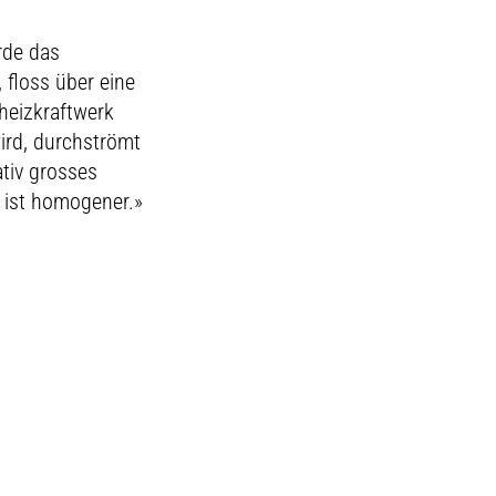
rde das
 floss über eine
heizkraftwerk
wird, durchströmt
ativ grosses
 ist homogener.»