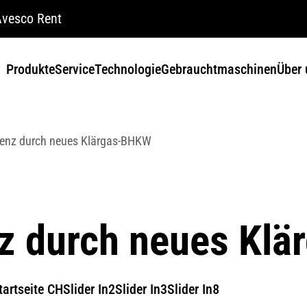
vesco Rent
Produkte
Service
Technologie
Gebrauchtmaschinen
Über 
zienz durch neues Klärgas-BHKW
nz durch neues Kl
tartseite CH
Slider In2
Slider In3
Slider In8