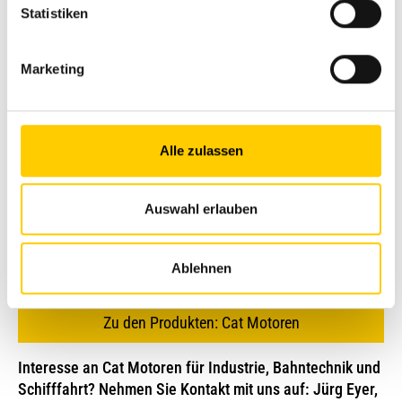
Statistiken
Millionen Teststunden im Prüfstand
und Feldeinsatz
Marketing
Jürg Eyer, Leiter Verkauf Motoren bei Avesco: «Nutzer
erhalten mit diesen neuen Aggregaten eine sehr
ausgereifte Motorentechnologie, die für Langlebigkeit und
Alle zulassen
Zuverlässigkeit steht. Zusammen haben alle Modelle
Millionen von Teststunden im Prüfstand und Feldeinsatz
Auswahl erlauben
durchlaufen. Diese gründliche Entwicklungsarbeit kommt
in den ausserordentlich positiven Rückmeldungen zum
Ausdruck, die wir im Schweizer Markt zu der neuen
Ablehnen
Baureihe erhalten.»
Zu den Produkten: Cat Motoren
Interesse an Cat Motoren für Industrie, Bahntechnik und
Schifffahrt? Nehmen Sie Kontakt mit uns auf: Jürg Eyer,