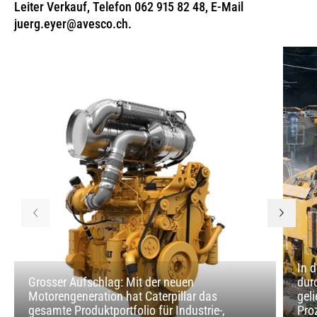
Leiter Verkauf, Telefon 062 915 82 48, E-Mail
juerg.eyer@avesco.ch.
In 
Grosser Aufschlag: Mit der neuen
dur
Motorengeneration hat Caterpillar das
gel
gesamte Produktportfolio für Industrie-,
Pro