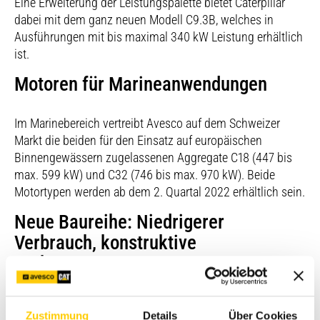
Eine Erweiterung der Leistungspalette bietet Caterpillar
dabei mit dem ganz neuen Modell C9.3B, welches in
Ausführungen mit bis maximal 340 kW Leistung erhältlich
ist.
Motoren für Marineanwendungen
Im Marinebereich vertreibt Avesco auf dem Schweizer
Markt die beiden für den Einsatz auf europäischen
Binnengewässern zugelassenen Aggregate C18 (447 bis
max. 599 kW) und C32 (746 bis max. 970 kW). Beide
Motortypen werden ab dem 2. Quartal 2022 erhältlich sein.
Neue Baureihe: Niedrigerer
Verbrauch, konstruktive
Verbesserungen
Alle Motoren der neuen Baureihe erfüllen die
Zustimmung
Details
Über Cookies
Anforderungen der Abgasnorm EU Stufe V (Klassen NRE,