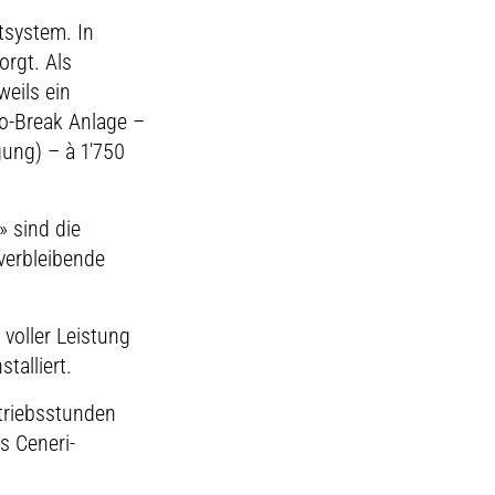
tsystem. In
rgt. Als
weils ein
No-Break Anlage –
ung) – à 1'750
» sind die
verbleibende
 voller Leistung
talliert.
etriebsstunden
s Ceneri-