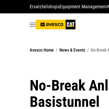
Ersatzteilshops
Equipment Management
A
Avesco Home
News & Events
No-Break A
No-Break Anl
Basistunnel