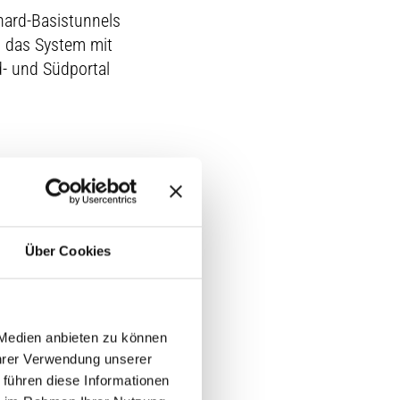
hard-Basistunnels
d das System mit
- und Südportal
gen, vereinzelt
itungen gibt es
 ergibt. Ebenfalls
Über Cookies
liegt bei der 17-
werden, haben
 Medien anbieten zu können
ührungsarbeiten.
Ihrer Verwendung unserer
 dieser
 führen diese Informationen