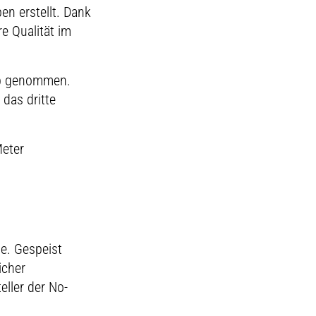
en erstellt. Dank
e Qualität im
ieb genommen.
das dritte
Meter
e. Gespeist
icher
ller der No-