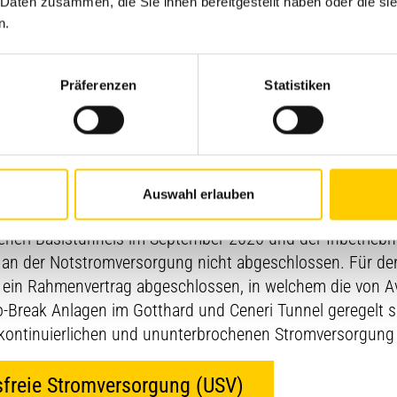
hend gingen der Auftragsvergabe sehr umfassende
 Daten zusammen, die Sie ihnen bereitgestellt haben oder die s
n.
erfolgreiche Projekt beim Bau des Gotthard-Basistunnels
-Tunnel war.
Präferenzen
Statistiken
in deutscher und italienischer Sprache des Personals der 
Workshops mit Praxis- und Theorieteilen. Rund 30 Pers
 der Anlagen
Auswahl erlauben
 Ceneri-Basistunnels im September 2020 und der Inbetrie
t an der Notstromversorgung nicht abgeschlossen. Für de
 ein Rahmenvertrag abgeschlossen, in welchem die von A
o-Break Anlagen im Gotthard und Ceneri Tunnel geregelt s
kontinuierlichen und ununterbrochenen Stromversorgung s
sfreie Stromversorgung (USV)