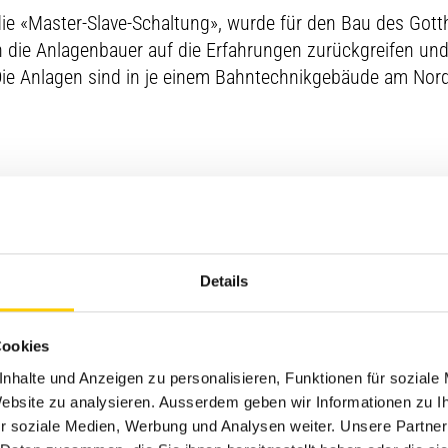
ie «Master-Slave-Schaltung», wurde für den Bau des Gott
n die Anlagenbauer auf die Erfahrungen zurückgreifen un
ie Anlagen sind in je einem Bahntechnikgebäude am Nord
m Projekt waren die aussergewöhnlich langen Stromleitun
 verwendet. Durch die extrem langen und unbelasteten Le
santeil, der für die Generatoren eine zusätzliche Leistung
Details
chlussleistung der No-Break Anlagen sehr hoch sein, sie 
ssische Notstromanlagen wie sie normalerweise verbaut 
Cookies
nhalte und Anzeigen zu personalisieren, Funktionen für soziale
angreichen Dokumentationspflichten im Rahmen der Ausf
 Website zu analysieren. Ausserdem geben wir Informationen zu 
800 Seiten Elektroschema erstellt werden. Einem Bauwerk
r soziale Medien, Werbung und Analysen weiter. Unsere Partner