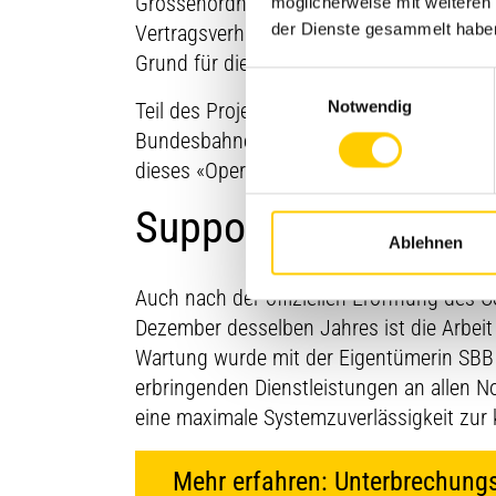
Grössenordnung und Bedeutung entsprec
möglicherweise mit weiteren
der Dienste gesammelt habe
Vertragsverhandlungen voraus, wobei das 
Grund für die Zuteilung auch beim Ceneri
Einwilligungsauswahl
Notwendig
Teil des Projekts war auch die Schulung 
Bundesbahnen (SBB) im Rahmen mehrerer 
dieses «Operator Training».
Support und Wartung
Ablehnen
Auch nach der offiziellen Eröffnung des
Dezember desselben Jahres ist die Arbei
Wartung wurde mit der Eigentümerin SBB
erbringenden Dienstleistungen an allen N
eine maximale Systemzuverlässigkeit zur 
Mehr erfahren: Unterbrechung