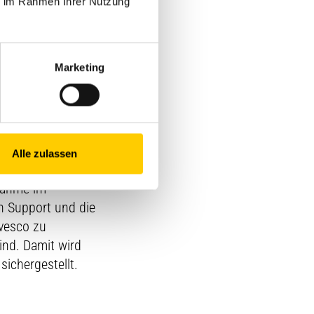
ie im Rahmen Ihrer Nutzung
 ein wesentlicher
Marketing
Schweizerischen
onen durchliefen
Alle zulassen
bnahme im
n Support und die
vesco zu
ind. Damit wird
ichergestellt.