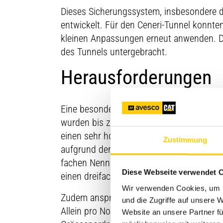
Dieses Sicherungssystem, insbesondere d
entwickelt. Für den Ceneri-Tunnel konnte
kleinen Anpassungen erneut anwenden. D
des Tunnels untergebracht.
Herausforderungen
Eine besondere Herausforderung bei diese
wurden bis zu rund 6 km lange Leitungen
einen sehr hohen kapazitiven Blindleistung
Zustimmung
aufgrund der Leitungslänge muss die Kurzs
fachen Nennleistung. Zum Vergleich: Kla
Diese Webseite verwendet 
einen dreifachen Kurzschlussstrom.
Wir verwenden Cookies, um I
Zudem anspruchsvoll waren die sehr umf
und die Zugriffe auf unsere
Allein pro No-Break Anlage mussten rund 
Website an unsere Partner fü