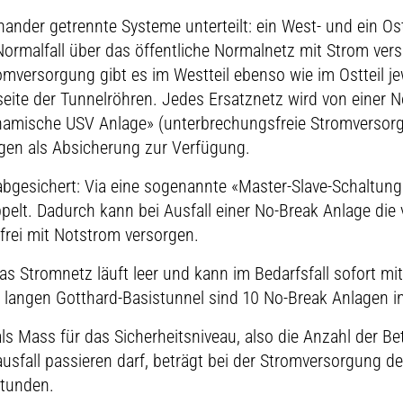
nander getrennte Systeme unterteilt: ein West- und ein Os
malfall über das öffentliche Normalnetz mit Strom verso
omversorgung gibt es im Westteil ebenso wie im Ostteil je
seite der Tunnelröhren. Jedes Ersatznetz wird von einer 
namische USV Anlage» (unterbrechungsfreie Stromversorg
agen als Absicherung zur Verfügung.
 abgesichert: Via eine sogenannte «Master-Slave-Schaltung
pelt. Dadurch kann bei Ausfall einer No-Break Anlage die 
frei mit Notstrom versorgen.
as Stromnetz läuft leer und kann im Bedarfsfall sofort mit
langen Gotthard-Basistunnel sind 10 No-Break Anlagen ins
ls Mass für das Sicherheitsniveau, also die Anzahl der B
ausfall passieren darf, beträgt bei der Stromversorgung de
stunden.