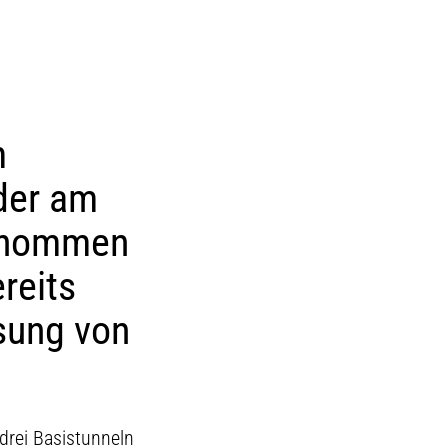
m
 der am
genommen
reits
sung von
drei Basistunneln