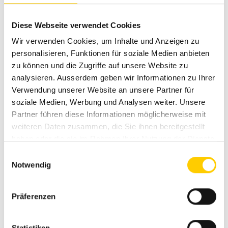
Bundesamt für Energie (BFE), schätzten dabei die
Aussichten für die Energieerzeugung in Biogasanlagen
Diese Webseite verwendet Cookies
grundsätzlich positiv ein.
Wir verwenden Cookies, um Inhalte und Anzeigen zu
«Die Biogasanlage ist ein Multitalent: Sie produziert Strom,
personalisieren, Funktionen für soziale Medien anbieten
Gas, Wärme und verringert so die Nutzung fossiler
zu können und die Zugriffe auf unsere Website zu
Brennstoffe. Gleichzeitig erbringt sie eine CO2-
analysieren. Ausserdem geben wir Informationen zu Ihrer
Reduktionsleistung unter anderem hinsichtlich
Verwendung unserer Website an unsere Partner für
Methanausstoss», sagte Mutzner in seinem Vortrag.
soziale Medien, Werbung und Analysen weiter. Unsere
Partner führen diese Informationen möglicherweise mit
Sein Verband wirkt mit anderen Akteuren darauf hin, dass
weiteren Daten zusammen, die Sie ihnen bereitgestellt
diese Leistungen künftig stärker gewichtet werden. Auch
haben oder die sie im Rahmen Ihrer Nutzung der Dienste
bei allfälligen neuen Fördermassnahmen.
gesammelt haben.
Einwilligungsauswahl
Diesen Standpunkt teilte auch Matthieu Buchs vom
Notwendig
Bundesamt für Energie. Die Trümpfe der Bioenergie
müssten besser bewertet werden. Die Energie aus
Präferenzen
Biomasse gehöre «zu einem nachhaltig ausgewogenen
Energiemix».
Statistiken