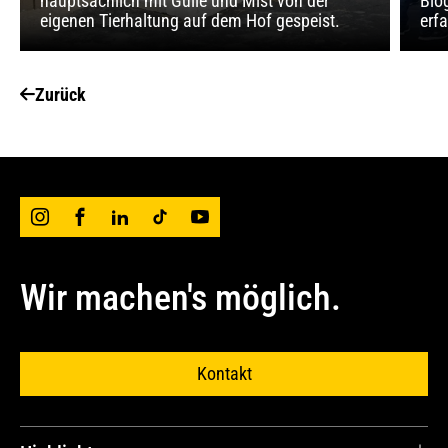
hauptsächlich mit Gülle und Mist von der
Bio
eigenen Tierhaltung auf dem Hof gespeist.
erf
Zurück
Wir machen's möglich.
Kontakt