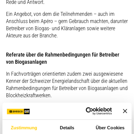
Rede und Antwort.
Ein Angebot, von dem die Teilnehmenden – auch im
Anschluss beim Apéro – gern Gebrauch machten, darunter
Betreiber von Biogas- und Kläranlagen sowie weitere
Akteure aus der Branche.
Referate über die Rahmenbedingungen für Betreiber
von Biogasanlagen
In Fachvorträgen orientierten zudem zwei ausgewiesene
Kenner der Schweizer Energielandschaft über die aktuellen
Rahmenbedingungen für Betreiber von Biogasanlagen und
Blockheizkraftwerken.
Stefan Mutzner, Geschäftsführer von Ökostrom Schweiz,
dem Branchenverband der landwirtschaftlichen
Biogasanlagenbetreiber, und Matthieu Buchs,
Zustimmung
Details
Über Cookies
Fachspezialist in der Sektion Erneuerbare Energien beim