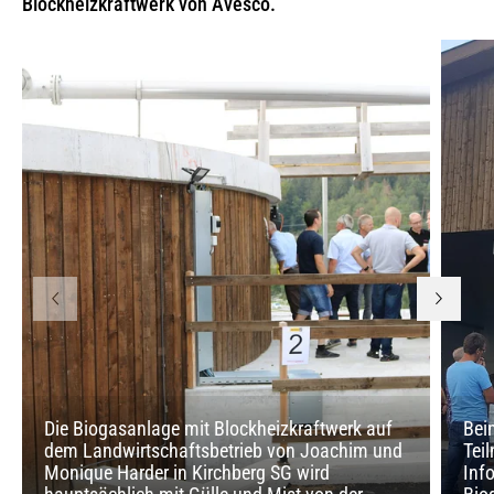
Blockheizkraftwerk von Avesco.
Die Biogasanlage mit Blockheizkraftwerk auf
Bei
dem Landwirtschaftsbetrieb von Joachim und
Tei
Monique Harder in Kirchberg SG wird
Inf