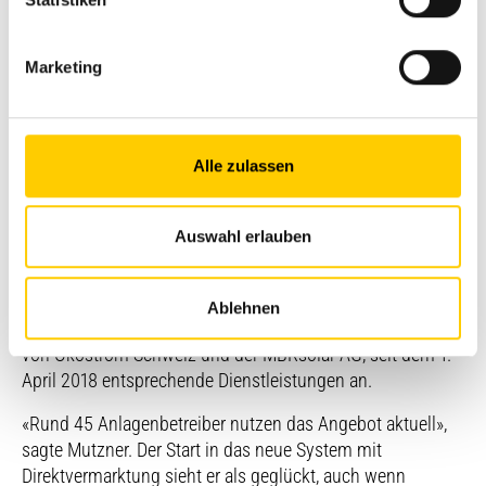
Unterstützung für Energieerzeuger bei der
Direktvermarktung
Marketing
Ebenfalls Thema an der Veranstaltung war das seit 1.
Januar 2018 geltende neue Fördersystem des Bundes, das
auch Biogasanlagenbetreiber betrifft. Es verpflichtet
Alle zulassen
Betreiber mit gewissen Anlagengrössen dazu, die
produzierte Energie selber zu verkaufen – in der
sogenannten Direktvermarktung.
Auswahl erlauben
Um diese Direktvermarktung für den einzelnen
Anlagenbetreiber zu vereinfachen und effizient zu
Ablehnen
gestalten, bietet die FlecoPower, eine Tochtergesellschaft
von Ökostrom Schweiz und der MBRsolar AG, seit dem 1.
April 2018 entsprechende Dienstleistungen an.
«Rund 45 Anlagenbetreiber nutzen das Angebot aktuell»,
sagte Mutzner. Der Start in das neue System mit
Direktvermarktung sieht er als geglückt, auch wenn