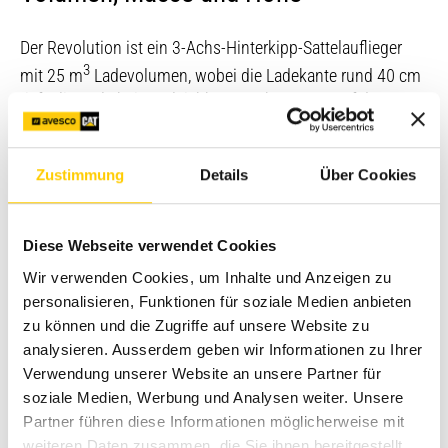
Der Revolution ist ein 3-Achs-Hinterkipp-Sattelauflieger
3
mit 25 m
Ladevolumen, wobei die Ladekante rund 40 cm
tiefer liegt als bei vergleichbaren Fahrzeugen auf dem
Markt. Erreicht wird das unter anderem durch einen
optimierten Stahlrahmen und die konische Muldenform,
welche zum Heck hin breiter wird. Diese Form sorgt
Zustimmung
Details
Über Cookies
ausserdem dafür, dass das Ladematerial leicht und
weitgehend rückstandsfrei aus der Wanne rutscht.
Zeitaufwändiges und gefährliches Freikratzen der
Diese Webseite verwendet Cookies
Ladefläche ist dadurch überflüssig. Nicht zuletzt wirkt die
Wir verwenden Cookies, um Inhalte und Anzeigen zu
Muldenform aerodynamisch: Sie verringert den
personalisieren, Funktionen für soziale Medien anbieten
Luftwiderstand und senkt damit den Treibstoffverbrauch.
zu können und die Zugriffe auf unsere Website zu
analysieren. Ausserdem geben wir Informationen zu Ihrer
Die Mulde des Revolution ist ein Aluaufbau, Fliegl verbaut
Verwendung unserer Website an unsere Partner für
das härteste Aluminium in dieser Klasse mit einer Brinell-
soziale Medien, Werbung und Analysen weiter. Unsere
Härte von 110. Ebenfalls aus Aluminium sind die Felgen.
Partner führen diese Informationen möglicherweise mit
«Ein wirklich einzigartiges Produkt»
weiteren Daten zusammen, die Sie ihnen bereitgestellt