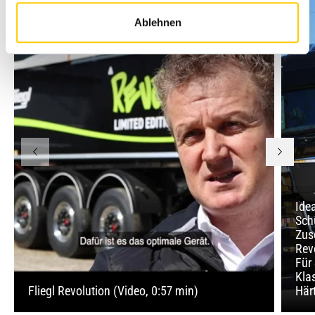
Ablehnen
Idea
Sch
Zus
Rev
Für 
Kla
Fliegl Revolution (Video, 0:57 min)
Härt