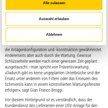
unterbruchslos umgeschaltet und die Maschine wieder in
Alle zulassen
den Bereitschaftsdienst (Netzreinigung) zurückgestellt.
Präventive Wartung
Auswahl erlauben
Da die dynamische USV-Anlage die letzte Sicherung vor
Ablehnen
einem Totalausfall darstellt, ist die Zuverlässigkeit das
entscheidende Qualitätskriterium. Sie wird einerseits durch
die Anlagenkonfiguration und -konstruktion gewährleistet.
Andererseits aber auch durch die Wartung. Gewisse
Schlüsselteile werden nach einer gewissen Zeit geplant
ausgetauscht –man spricht von Präventivwartung.
«Dadurch gibt es keine ungeplanten Unterbrüche und der
Ersatz unter anderem von Filtern oder das Erneuern des
Schmieröls kann in einem kontrollierten Wartungsfenster
erfolgen», sagt Gian Franco Broggi.
Vor diesem Hintergrund ist es verständlich, dass der
Kundendienst des Lieferanten einer USV-Anlage für den