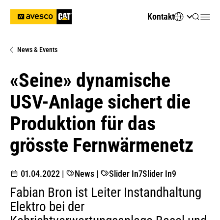
Kontakt
News & Events
«Seine» dynamische
USV-Anlage sichert die
Produktion für das
grösste Fernwärmenetz
01.04.2022
|
News
|
Slider In7
Slider In9
Fabian Bron ist Leiter Instandhaltung
Elektro bei der