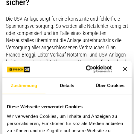
sicher?
Die USV-Anlage sorgt für eine konstante und fehlerfreie
Spannungsversorgung. So werden alle Netzfehler korrigiert
oder kompensiert und im Falle eines kompletten
Netzausfalles übernimmt die Anlage unterbruchslos die
Versorgung aller angeschlossenen Verbraucher. Gian
Franco Broggi, Leiter Verkauf Notstrom- und USV-Anlagen
bei Avesco: «Instabilität kann zum Beispiel auftreten durch
Frequenz- und Spannungseinbrüche oder durch
Spannungsspitzen, sogenannte Spikes.» Letztere sind eine
der häufigsten Ursachen für Schäden an elektronischen
Zustimmung
Details
Über Cookies
Bauteilen. Die Dauer der genannten Unregelmässigkeiten
liegt oft nur im Millisekundenbereich. «Und doch können
sie ausreichen, grosse Anlagen ausser Betrieb zu setzen»,
Diese Webseite verwendet Cookies
sagt Broggi.
Wir verwenden Cookies, um Inhalte und Anzeigen zu
Wie funktioniert eine USV-
personalisieren, Funktionen für soziale Medien anbieten
zu können und die Zugriffe auf unsere Website zu
Notstromanlage?