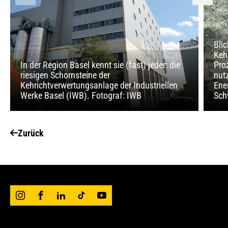
Bli
Keh
In der Region Basel kennt sie (fast) jeder: die
Pro
riesigen Schornsteine der
nut
Kehrichtverwertungsanlage der Industriellen
Ener
Werke Basel (IWB). Fotograf: IWB
Schw
Zurück