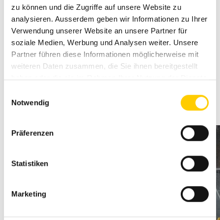
anderem die Steuerhebel der Arbeitshydraulik, die
zu können und die Zugriffe auf unsere Website zu
vorgesteuert und dadurch sehr leichtfühlig sind.
analysieren. Ausserdem geben wir Informationen zu Ihrer
Verwendung unserer Website an unsere Partner für
Ideale Maschine für wechselnde Bediener
soziale Medien, Werbung und Analysen weiter. Unsere
Der Radlader ist sehr intuitiv und einfach bedienbar und
Partner führen diese Informationen möglicherweise mit
daher auch ideal für sporadische Nutzer geeignet, zum
weiteren Daten zusammen, die Sie ihnen bereitgestellt
Beispiel Mitarbeiter von Drittfirmen bei Ab-, Um- oder
haben oder die sie im Rahmen Ihrer Nutzung der Dienste
Beladearbeiten auf Deponie- oder Grubenbetrieben.
gesammelt haben.
Einwilligungsauswahl
Notwendig
Zum Produkt: Cat 950 GC
Präferenzen
Statistiken
Marketing