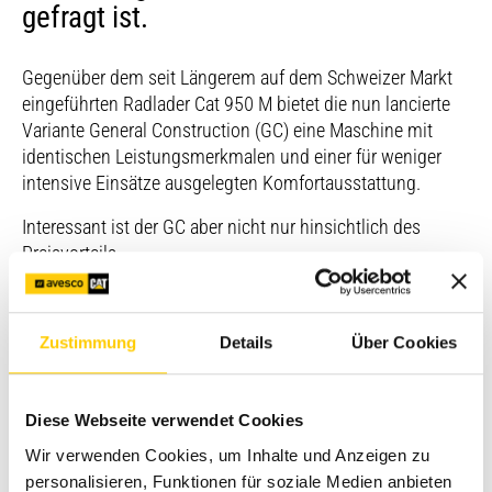
gefragt ist.
Gegenüber dem seit Längerem auf dem Schweizer Markt
eingeführten Radlader Cat 950 M bietet die nun lancierte
Variante General Construction (GC) eine Maschine mit
identischen Leistungsmerkmalen und einer für weniger
intensive Einsätze ausgelegten Komfortausstattung.
Interessant ist der GC aber nicht nur hinsichtlich des
Preisvorteils.
Denn auf die hochwertige Cat Fertigungsqualität,
Langlebigkeit mit entsprechendem Wiederverkaufswert
Zustimmung
Details
Über Cookies
und den führenden Avesco Service müssen Nutzer ebenso
wenig verzichten wie auf optional wählbare Features wie
Umkehrlüfter, Schnellwechsler, zusätzlicher Hydraulikreis
Diese Webseite verwendet Cookies
oder Wiegesysteme.
Wir verwenden Cookies, um Inhalte und Anzeigen zu
Pluspunkte in der Standardausstattung sind unter
personalisieren, Funktionen für soziale Medien anbieten