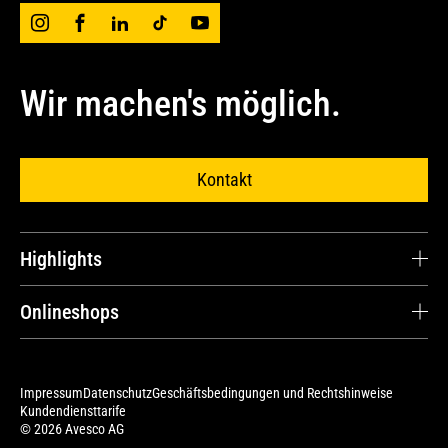
Wir machen's möglich.
Kontakt
Highlights
Karriere
Onlineshops
Kundenstimmen
Cat® Parts Store
Ersatzteile und Reparaturen
Avesco Store
Impressum
Datenschutz
Geschäftsbedingungen und Rechtshinweise
Serviceverträge
Kundendiensttarife
Cat Merchandise Shop
© 2026 Avesco AG
Operators Club