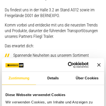
Du findest uns in der Halle 3.2 an Stand A012 sowie im
Freigelände D001 der BERNEXPO.
Komm vorbei und entdecke mit uns die neuesten Trends
und Produkte, darunter die führenden Transportlösungen
unseres Partners Fliegl Trailer.
Das erwartet dich:
Spannende Neuheiten aus unserem Sortiment
Persönliche Beratung & inspirierende Fachgespräche
Ideen für deine zukünftigen Projekte
Zustimmung
Details
Über Cookies
Exklusive Messeangebote
Diese Webseite verwendet Cookies
Coole Give-aways
Wir verwenden Cookies, um Inhalte und Anzeigen zu