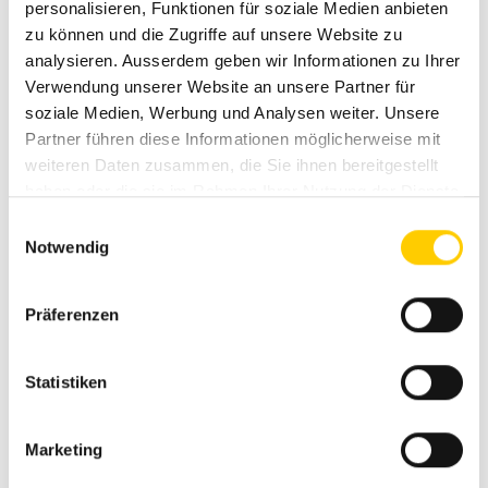
Wir freuen uns darauf, dich an der transport.ch 2025
personalisieren, Funktionen für soziale Medien anbieten
persönlich zu treffen!
zu können und die Zugriffe auf unsere Website zu
analysieren. Ausserdem geben wir Informationen zu Ihrer
Mehr Infos: transport.ch/de
Verwendung unserer Website an unsere Partner für
soziale Medien, Werbung und Analysen weiter. Unsere
Partner führen diese Informationen möglicherweise mit
Profitiere schon jetzt mit unserem transport.ch-
weiteren Daten zusammen, die Sie ihnen bereitgestellt
Messerabatt:
haben oder die sie im Rahmen Ihrer Nutzung der Dienste
gesammelt haben.
Zur Aktion
Einwilligungsauswahl
Notwendig
Präferenzen
Statistiken
Marketing