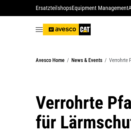
Ersatzteilshops
Equipment Management
A
Avesco Home
News & Events
Verrohrte
Verrohrte Pf
für Lärmschu