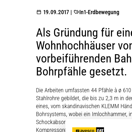
19.09.2017
|
In1-Erdbewegung
Als Gründung für ei
Wohnhochhäuser von 
vorbeiführenden Bahn
Bohrpfähle gesetzt.
Die Arbeiten umfassten 44 Pfähle à ø 61
Stahlrohre gebildet, die bis zu 2,3 m in
eines, vom skandinavischen KLEMM Händle
Bohrsystems, wobei ein Imlochhammer, in d
Schockabsorber des Tieflochhammers war f
Kompressoren mit je 27 m³/h und 25 bar b