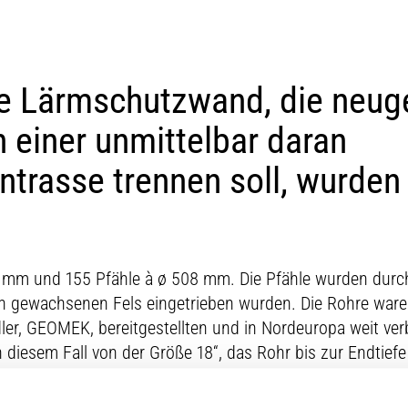
ne Lärmschutzwand, die neu
einer unmittelbar daran
trasse trennen soll, wurden
0 mm und 155 Pfähle à ø 508 mm. Die Pfähle wurden durc
 den gewachsenen Fels eingetrieben wurden. Die Rohre ware
r, GEOMEK, bereitgestellten und in Nordeuropa weit verb
iesem Fall von der Größe 18“, das Rohr bis zur Endtiefe 
ür 18“ klassifiziert. Es wurde eine Kompressorleistung 
ereitgestellt. Deren Kunde, die Firma PS BORRKONSULT, e