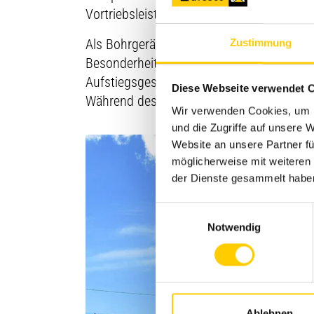
Vortriebsleistung von ca. 2,3 m in 25 Mi
Als Bohrgerät kam eine 2011 gelieferte 
Zustimmung
Besonderheiten des Bohrverfahrens ausge
Aufstiegsgeschwindigkeit aus einem „auf
Diese Webseite verwendet 
Während des Bohrbetriebs lief der Dieselm
Wir verwenden Cookies, um I
und die Zugriffe auf unsere
Website an unsere Partner fü
möglicherweise mit weiteren
der Dienste gesammelt habe
Einwilligungsauswahl
Notwendig
Ablehnen