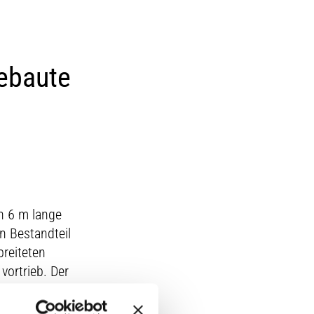
gebaute
h 6 m lange
n Bestandteil
reiteten
vortrieb. Der
von 2 Stück
rzielte eine