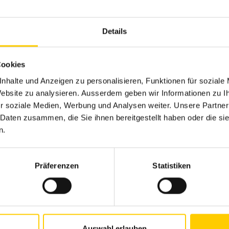
nuten im kompakten Fels.
KLEMM KR 806-5 zum Einsatz, die bei der Firma GEOMEK fü
Details
rüstet wurde. Der Bohrstrang bestand zur Erhöhung der
gedoppelten“ Gestänge mit ø 406 mm und einer Seele vo
Cookies
otor mit nur ca. 860 min-1.
nhalte und Anzeigen zu personalisieren, Funktionen für soziale
 Website zu analysieren. Ausserdem geben wir Informationen zu 
r soziale Medien, Werbung und Analysen weiter. Unsere Partner
 Daten zusammen, die Sie ihnen bereitgestellt haben oder die s
n.
Präferenzen
Statistiken
Auswahl erlauben