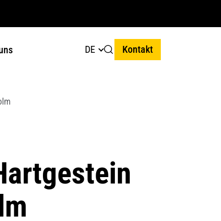
DE
Kontakt
uns
olm
Hartgestein
olm