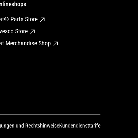
nlineshops
at® Parts Store
vesco Store
at Merchandise Shop
gungen und Rechtshinweise
Kundendiensttarife