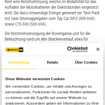
Rent eine Notstromlösung, welche im Bedarfsfall für das
Aufladen der Motorbatterien der Elektroboliden eingesetzt
wird. Die dazu notwendige Energie generiert ein Twin Pack
mit zwei Stromaggregaten vom Typ Cat 3412 (900 kVA)
sowie C15-500 (500 kVA).
Die Notstromversorgung der Boxengasse und für die
Beleuchtung rund um den Streckenverlauf, etwa für
Parkplätze, lag ebenfalls in der Hand von Avesco Rent.
TV-Produktion: Twin Pack für Notstromversorgung
Nicht nur für das Publikum vor Ort war das erste
Zustimmung
Details
Über Cookies
Rundstreckenrennen in der Schweiz seit über 60 Jahren
ein Highlight. Rund 400 000 Zuschauer fieberten vor den
Fernsehschirmen mit. Für die TV-Produktion spielte die
Diese Webseite verwendet Cookies
jederzeit sichere Stromversorgung naturgemäss eine
Wir verwenden Cookies, um Inhalte und Anzeigen zu
grosse Rolle. Avesco Rent durfte auch hier die
personalisieren, Funktionen für soziale Medien anbieten
Notstromversorgung mit einem Twin Pack bereitstellen.
zu können und die Zugriffe auf unsere Website zu
Während des gesamten Rennwochenendes standen
analysieren. Ausserdem geben wir Informationen zu Ihrer