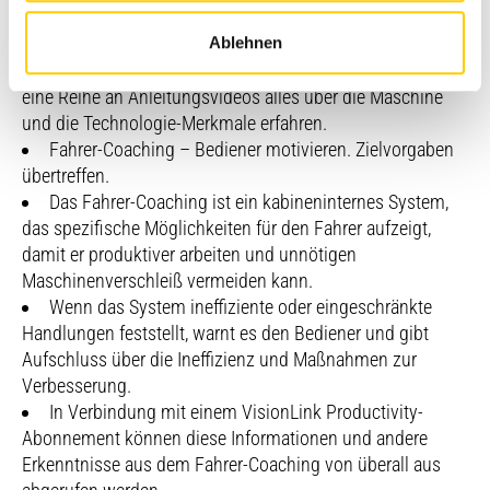
Stufen
Farbcodierte Benachrichtigungen heben wichtige
Ablehnen
Meldungen hervor.
Eignung für
Über den QR-Code auf dem Monitor können Sie über
B20¹
Biodiesel
eine Reihe an Anleitungsvideos alles über die Maschine
und die Technologie-Merkmale erfahren.
Fahrer-Coaching – Bediener motivieren. Zielvorgaben
Erfüllt die Emissionsnormen EPA Tier 4
Emissionen
Final (USA), Stufe V (EU), Korea Stufe V
übertreffen.
und Japan 2014.
Das Fahrer-Coaching ist ein kabineninternes System,
das spezifische Möglichkeiten für den Fahrer aufzeigt,
damit er produktiver arbeiten und unnötigen
Die angegebene Nutzleistung ist die am
Maschinenverschleiß vermeiden kann.
Schwungrad verfügbare Leistung, wenn
Wenn das System ineffiziente oder eingeschränkte
der Motor mit Lüfter, Lufteinlasssystem,
Abgassystem und Lichtmaschine bei
Handlungen feststellt, warnt es den Bediener und gibt
Anmerkung
einer Motordrehzahl von 1,700 U/min
Aufschluss über die Ineffizienz und Maßnahmen zur
(1)
betrieben wird. Die angegebene Leistung
Verbesserung.
wird gemäß der zum
In Verbindung mit einem VisionLink Productivity-
Herstellungszeitpunkt gültigen Norm
Abonnement können diese Informationen und andere
ermittelt.
Erkenntnisse aus dem Fahrer-Coaching von überall aus