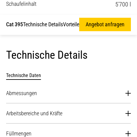
Schaufelinhalt
5'700 l
Cat 395
Technische Details
Vorteile
Angebot anfragen
Technische Details
Technische Daten
Abmessungen
Ausleger
Universal, 8,4m (25'7")
Arbeitsbereiche und Kräfte
Stiel
R4,4m (14′5″)
Maximale Grabtiefe
9670 mm
Füllmengen