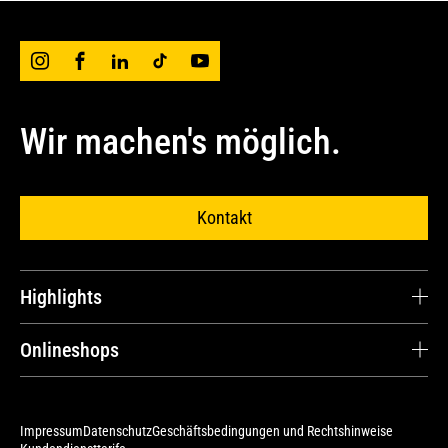
Wir machen's möglich.
Kontakt
Highlights
Karriere
Onlineshops
Kundenstimmen
Cat® Parts Store
Ersatzteile und Reparaturen
Avesco Store
Impressum
Datenschutz
Geschäftsbedingungen und Rechtshinweise
Serviceverträge