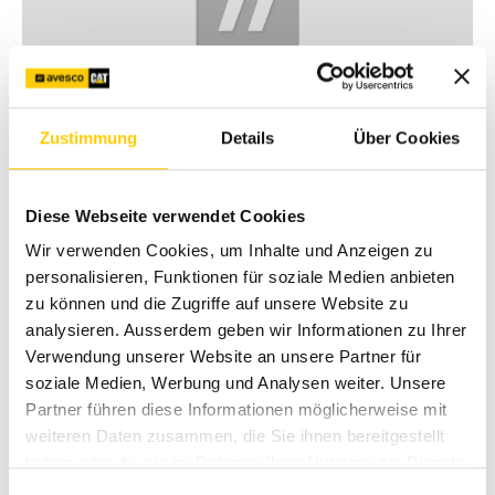
Zustimmung
Details
Über Cookies
Dein direkter Kontakt
Diese Webseite verwendet Cookies
Wir verwenden Cookies, um Inhalte und Anzeigen zu
personalisieren, Funktionen für soziale Medien anbieten
Sommer Marcel
zu können und die Zugriffe auf unsere Website zu
analysieren. Ausserdem geben wir Informationen zu Ihrer
+41 62 915 8626
Verwendung unserer Website an unsere Partner für
soziale Medien, Werbung und Analysen weiter. Unsere
marcel.sommer@avesco.ch
Partner führen diese Informationen möglicherweise mit
weiteren Daten zusammen, die Sie ihnen bereitgestellt
haben oder die sie im Rahmen Ihrer Nutzung der Dienste
Ähnliche Modelle
gesammelt haben.