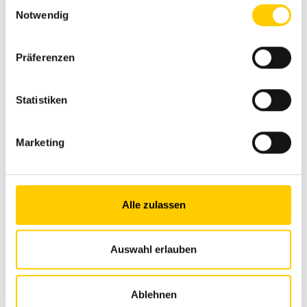
Einwilligungsauswahl
Notwendig
Präferenzen
Statistiken
Marketing
Alle zulassen
Auswahl erlauben
Mobile Förderbänder
Finlay WR
Ablehnen