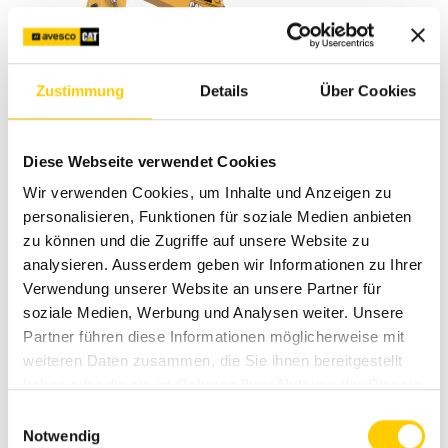
Zustimmung
Details
Über Cookies
Diese Webseite verwendet Cookies
Wir verwenden Cookies, um Inhalte und Anzeigen zu
personalisieren, Funktionen für soziale Medien anbieten
Minibagger
zu können und die Zugriffe auf unsere Website zu
analysieren. Ausserdem geben wir Informationen zu Ihrer
Cat 306 CR
Verwendung unserer Website an unsere Partner für
soziale Medien, Werbung und Analysen weiter. Unsere
Einsatzgewicht
6'535 kg
Partner führen diese Informationen möglicherweise mit
weiteren Daten zusammen, die Sie ihnen bereitgestellt
Bruttoleistung
41.7 kW
haben oder die sie im Rahmen Ihrer Nutzung der Dienste
gesammelt haben.
Schaufelinhalt
96 - 300 l
Einwilligungsauswahl
Notwendig