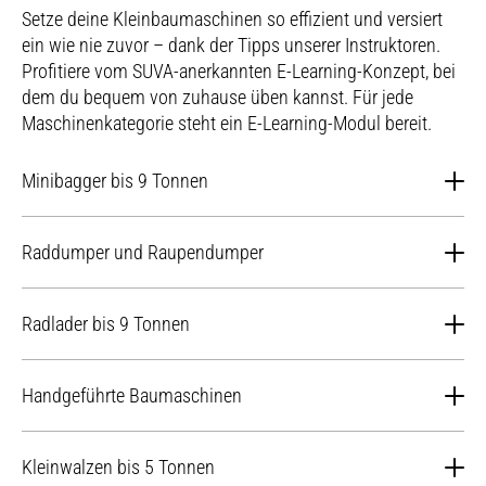
Setze deine Kleinbaumaschinen so effizient und versiert
ein wie nie zuvor – dank der Tipps unserer Instruktoren.
Profitiere vom SUVA-anerkannten E-Learning-Konzept, bei
dem du bequem von zuhause üben kannst. Für jede
Maschinenkategorie steht ein E-Learning-Modul bereit.
Minibagger bis 9 Tonnen
Maschinenkategorie
Raddumper und Raupendumper
Minibagger bis 9 Tonnen
Maschinenkategorie
Radlader bis 9 Tonnen
Raddumper mit zwei Achsen / Raupendumper
Zielpublikum
Maschinenkategorie
Handgeführte Baumaschinen
Baumaschinenführer: innen die den Ausweis nach den
Radlader bis 9 Tonnen
gesetzlichen Bestimmungen, nach VUV Art.6 und 8 sowie
Zielpublikum
Maschinenkategorie
dem Baumaschinenführerreglement erlangen wollen.
Kleinwalzen bis 5 Tonnen
Baumaschinenführer: innen die den Ausweis nach den