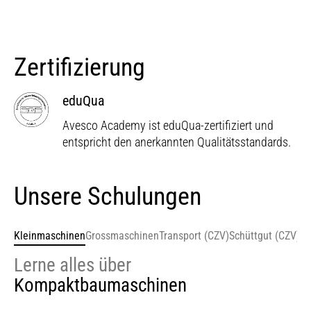
Zertifizierung
eduQua
Avesco Academy ist eduQua-zertifiziert und
entspricht den anerkannten Qualitätsstandards.
Unsere Schulungen
Kleinmaschinen
Grossmaschinen
Transport (CZV)
Schüttgut (CZV)
Hu
Lerne alles über
Kompaktbaumaschinen