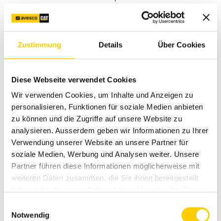
Richtigen Arbeitswinkel
Zustimmung
Details
Über Cookies
verwenden
Diese Webseite verwendet Cookies
Setze den Hydraulikhammer wenn möglich in einem
Wir verwenden Cookies, um Inhalte und Anzeigen zu
Arbeitswinkel von 90° am Objekt an. So entfaltet der
personalisieren, Funktionen für soziale Medien anbieten
Hammer die optimale Schlagkraft auf das zu bearbeitende
zu können und die Zugriffe auf unsere Website zu
Material und der Verschleiss des Meissels und der unteren
analysieren. Ausserdem geben wir Informationen zu Ihrer
Meisselbüchse ist damit am geringsten.
Verwendung unserer Website an unsere Partner für
soziale Medien, Werbung und Analysen weiter. Unsere
Partner führen diese Informationen möglicherweise mit
weiteren Daten zusammen, die Sie ihnen bereitgestellt
haben oder die sie im Rahmen Ihrer Nutzung der Dienste
gesammelt haben.
Einwilligungsauswahl
Notwendig