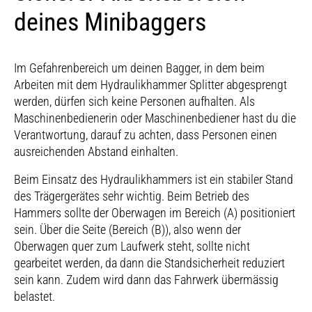
verwendet:
• Grabenbau
deines Minibaggers
gesprengten Felsbrocken
• Betrieb an Böschungen
Mehrzweck-Einsätze (verschiedene Materialarten, z.
Brechen von Beton
Hinweis:
B. weiches, mehrschichtiges und plastisches
Bei Hydraulikhämmern ab 1 t Hammergewicht (erfordert
Material)
Im Gefahrenbereich um deinen Bagger, in dem beim
ein Trägermaschinengewicht von ca. 15 t) kommt häufig
Arbeiten mit dem Hydraulikhammer Splitter abgesprengt
Allgemeine Abbrucharbeiten
der Flachmeissel zum Einsatz. Er erlaubt dank der
werden, dürfen sich keine Personen aufhalten. Als
längeren Schneide ein zügigeres Eindringen ins Material,
Maschinenbedienerin oder Maschinenbediener hast du die
Beton
als es mit dem Spitz- oder Pyramidenmeissel der Fall ist,
Verantwortung, darauf zu achten, dass Personen einen
die beide nur an einem Punkt – eben der Spitze –
ausreichenden Abstand einhalten.
Grabenbau
ansetzen.
Beim Einsatz des Hydraulikhammers ist ein stabiler Stand
des Trägergerätes sehr wichtig. Beim Betrieb des
Hammers sollte der Oberwagen im Bereich (A) positioniert
sein. Über die Seite (Bereich (B)), also wenn der
Oberwagen quer zum Laufwerk steht, sollte nicht
gearbeitet werden, da dann die Standsicherheit reduziert
sein kann. Zudem wird dann das Fahrwerk übermässig
belastet.