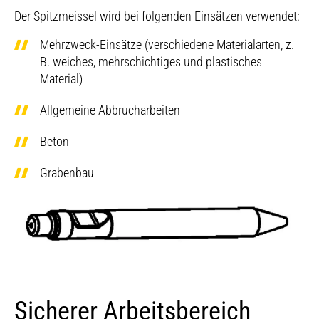
Der Spitzmeissel wird bei folgenden Einsätzen verwendet:
Mehrzweck-Einsätze (verschiedene Materialarten, z.
B. weiches, mehrschichtiges und plastisches
Material)
Allgemeine Abbrucharbeiten
Beton
Grabenbau
Der Pyramidenmeissel bietet im Vergleich zum
Flachmeissel werden bei folgenden Einsätzen verwendet:
Stumpfmeissel (auch Stumpfeisen) werden bei folgenden
Spitzmeissel durch die vier Schneiden ein schnelleres
• Brechen von Beton
Einsätzen verwendet:
Sicherer Arbeitsbereich
Eindringen ins Material. Er wird bei folgenden Einsätzen
• Grundgestein
Sekundärabbruch und Knäppern von z.B.