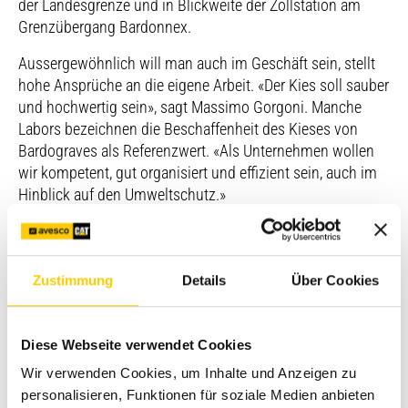
der Landesgrenze und in Blickweite der Zollstation am
Grenzübergang Bardonnex.
Aussergewöhnlich will man auch im Geschäft sein, stellt
hohe Ansprüche an die eigene Arbeit. «Der Kies soll sauber
und hochwertig sein», sagt Massimo Gorgoni. Manche
Labors bezeichnen die Beschaffenheit des Kieses von
Bardograves als Referenzwert. «Als Unternehmen wollen
wir kompetent, gut organisiert und effizient sein, auch im
Hinblick auf den Umweltschutz.»
Betriebsstunden der Maschinen und Ersatzkaufintervall
Zustimmung
Details
Über Cookies
Der Wunsch nach Effizienz bedeutet für den
Maschinenpark: Moderne, kraftstoffsparende Maschinen
mit technologischen Assistenzsystemen erhalten den
Diese Webseite verwendet Cookies
Vorzug. Nicht zufällig sind die meisten XE Modelle. «Wir
Wir verwenden Cookies, um Inhalte und Anzeigen zu
behalten die Maschinen meist nicht bis ganz zum Ende
personalisieren, Funktionen für soziale Medien anbieten
ihrer Lebensdauer. Die Kosten für Wartung und