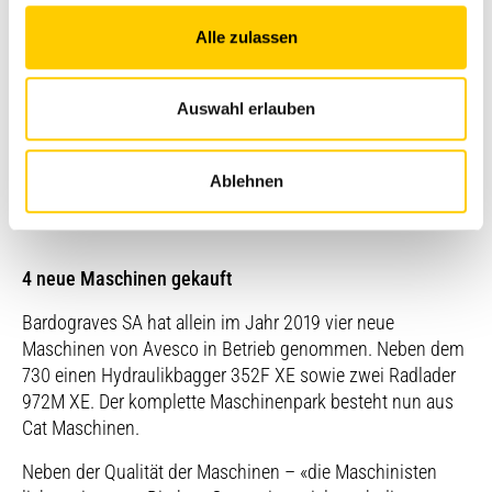
Entladen sehr komfortabel. Zudem ist die Sicht selbst
Alle zulassen
nach schräg hinten sehr gut. Wir haben Erfahrung mit dem
735 und dieser ist für unsere Gegebenheiten und die
Transportpisten etwas zu gross.» Praktisch ist die neue
Auswahl erlauben
Kippautomatik. «Beim Entladen in die Aufbereitungsanlage
nutze ich sie nicht, da hier sehr fein und langsam
gearbeitet werden muss. Aber beim Entladen von Material
Ablehnen
in der Grube ist sie super und erleichtert die Arbeit.»
4 neue Maschinen gekauft
Bardograves SA hat allein im Jahr 2019 vier neue
Maschinen von Avesco in Betrieb genommen. Neben dem
730 einen Hydraulikbagger 352F XE sowie zwei Radlader
972M XE. Der komplette Maschinenpark besteht nun aus
Cat Maschinen.
Neben der Qualität der Maschinen – «die Maschinisten