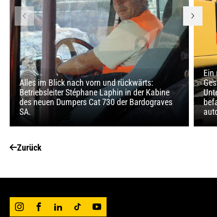
Ein
Alles im Blick nach vorn und rückwärts:
Ges
Betriebsleiter Stéphane Laphin in der Kabine
Unt
des neuen Dumpers Cat 730 der Bardograves
bef
SA.
aut
Zurück