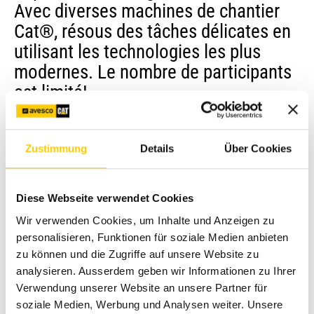
Avec diverses machines de chantier
Cat®, résous des tâches délicates en
utilisant les technologies les plus
modernes. Le nombre de participants
est limité!
Date:
15 et 16 mai 2021 (déplacé du 23 et 24 mai
2020)
Zustimmung
Details
Über Cookies
Lieu:
Weiacher Kies AG, Im Hard 10, 8187 Weiach
(dans le cadre de «l’Historique Weiach)
Diese Webseite verwendet Cookies
Parviendras-tu à te classer parmi les trois meilleurs? Ceux-
Wir verwenden Cookies, um Inhalte und Anzeigen zu
ci obtiendront les tickets tant convoités pour l‘Operator
personalisieren, Funktionen für soziale Medien anbieten
Challenge Cat en 2022 à Málaga.
zu können und die Zugriffe auf unsere Website zu
N’attends plus – inscris-toi maintenant! Le nombre de
analysieren. Ausserdem geben wir Informationen zu Ihrer
participants est limité.
Verwendung unserer Website an unsere Partner für
soziale Medien, Werbung und Analysen weiter. Unsere